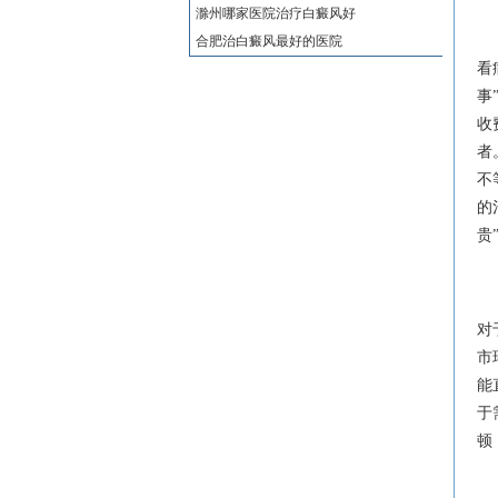
滁州哪家医院治疗白癜风好
合肥治白癜风最好的医院
看
事
收
者
不
的
贵
对
市
能
于
顿