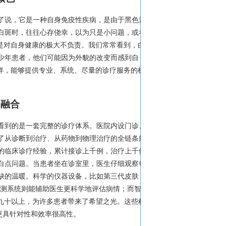
了说，它是一种自身免疫性疾病，是由于黑色素
白斑时，往往心存侥幸，以为只是小问题，或者
是对自身健康的极大不负责。我们常常看到，白
少年患者，他们可能因为外貌的改变而感到自
样，能够提供专业、系统、尽量的诊疗服务的机
的融合
看到的是一套完整的诊疗体系。医院内设门诊、
了从诊断到治疗、从药物到物理治疗的全链条服
的临床诊疗经验，累计接诊上千例，治疗上千例
白点问题。当患者坐在诊室里，医生仔细观察每
缺的温暖。科学的仪器设备，比如第三代皮肤
检测系统则能辅助医生更科学地评估病情；而智能
分之九十以上，为许多患者带来了希望之光。这些科
更具针对性和效率很高性。