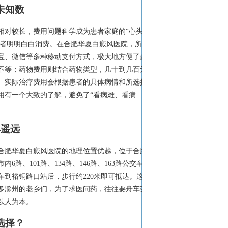
未知数
相对较长，费用问题科学成为患者家庭的“心头大
患者明明白白消费。在合肥华夏白癜风医院，所有
宝、微信等多种移动支付方式，极大地方便了患
不等；药物费用则结合药物类型，几十到几百元
。实际治疗费用会根据患者的具体病情和所选择
用有一个大致的了解，避免了“看病难、看病
再遥远
合肥华夏白癜风医院的地理位置优越，位于合肥
、101路、134路、146路、163路公交车都
车到裕铜路口站后，步行约220米即可抵达。这对
多滁州的老乡们，为了求医问药，往往要舟车劳
以人为本。
选择？