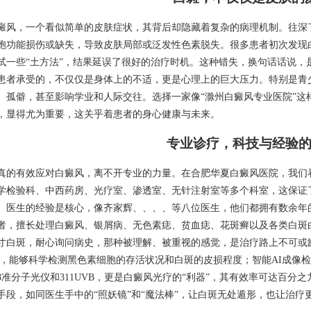
癜风，一个看似简单的皮肤症状，其背后却隐藏着复杂的病理机制。往深
胞功能损伤或缺失，导致皮肤局部或泛发性色素脱失。很多患者初次发现
试一些“土方法”，结果延误了很好的治疗时机。这种错失，换句话话说，
患者承受的，不仅仅是身体上的不适，更是心理上的巨大压力。特别是青
、孤僻，甚至影响学业和人际交往。选择一家像“滁州白癜风专业医院”这
，显得尤为重要，这关乎着患者的身心健康与未来。
专业诊疗，科技与经验
真的有效应对白癜风，离不开专业的力量。在合肥华夏白癜风医院，我们
学检验科、中西药房、光疗室、渗透室、无针注射室等多个科室，这保证
。医生的经验是核心，像齐家辉、、、、等八位医生，他们都拥有数余年
者，擅长处理白癜风、银屑病、无色素痣、贫血痣、花斑癣以及各类白斑
寸白斑，耐心询问病史，那种被理解、被重视的感觉，是治疗路上不可或
T，能够科学检测黑色素细胞的存活状况和白斑的皮损程度；智能AI成像
08准分子光仪和311UVB，更是白癜风光疗的“利器”，其有效率可达百
手段，如同医生手中的“照妖镜”和“魔法棒”，让白斑无处遁形，也让治疗