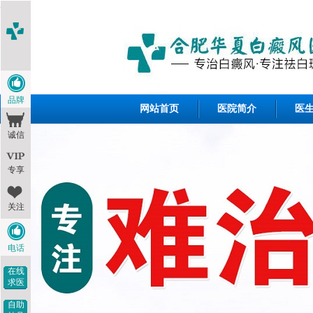
<1--
-->
品牌
网站首页
医院简介
医
诚信
专享
关注
电话
在线
求医
自助