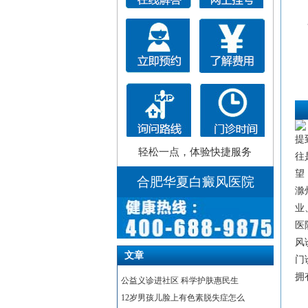
提
轻松一点，体验快捷服务
往
望
合肥华夏白癜风医院
滁
业
医
风
文章
门
拥
公益义诊进社区 科学护肤惠民生
12岁男孩儿脸上有色素脱失症怎么