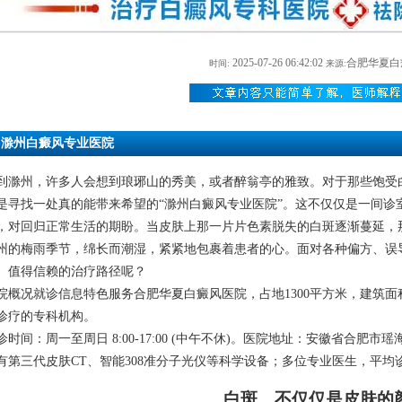
2025-07-26 06:42:02
合肥华夏白
时间:
来源:
滁州白癜风专业医院
到滁州，许多人会想到琅琊山的秀美，或者醉翁亭的雅致。对于那些饱受
是寻找一处真的能带来希望的“滁州白癜风专业医院”。这不仅仅是一间诊
，对回归正常生活的期盼。当皮肤上那一片片色素脱失的白斑逐渐蔓延，
州的梅雨季节，绵长而潮湿，紧紧地包裹着患者的心。面对各种偏方、误
、值得信赖的治疗路径呢？
院概况就诊信息特色服务合肥华夏白癜风医院，占地1300平方米，建筑面积
诊疗的专科机构。
诊时间：周一至周日 8:00-17:00 (中午不休)。医院地址：安徽省合肥
有第三代皮肤CT、智能308准分子光仪等科学设备；多位专业医生，平均
白斑，不仅仅是皮肤的