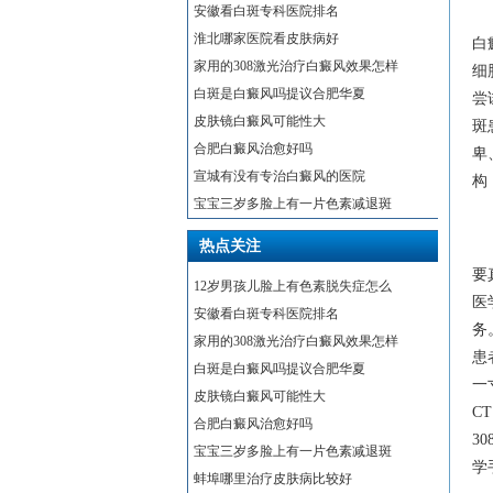
安徽看白斑专科医院排名
淮北哪家医院看皮肤病好
白
家用的308激光治疗白癜风效果怎样
细
白斑是白癜风吗提议合肥华夏
尝
皮肤镜白癜风可能性大
斑
合肥白癜风治愈好吗
卑
宣城有没有专治白癜风的医院
构
宝宝三岁多脸上有一片色素减退斑
热点关注
要
12岁男孩儿脸上有色素脱失症怎么
医
安徽看白斑专科医院排名
务
家用的308激光治疗白癜风效果怎样
患
白斑是白癜风吗提议合肥华夏
一
皮肤镜白癜风可能性大
C
合肥白癜风治愈好吗
3
宝宝三岁多脸上有一片色素减退斑
学
蚌埠哪里治疗皮肤病比较好