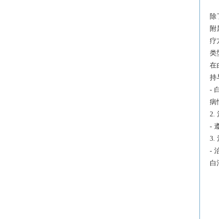
除
附
疗
类
在
持
-
病
2
-
3
-
白