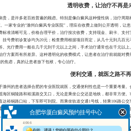
透明收费，让治疗不再是
病贵，是许多老百姓普遍的顾虑。特别是像白癜风这种慢性病，治疗周期
”。一家专业的“滁州白癜风专业医院”，理应在收费上做到公开透明，让
费标准清晰可见，价格合理平价，治疗按次收费，支持现金、刷卡、支付
。挂号费初诊复诊均为20元；检查费用根据项目而定，从几十元到几百元
等。光疗费用一般在几千元到千元以上之间，手术治疗通常也在千元以上
治疗方案而有所差异。这种透明化的收费模式，让患者在治疗前就能对费
”的焦虑，真的让患者放下包袱，专心治疗。
便利交通，就医之路不
于滁州的患者选择合肥的专业医院就医，交通便利性也是一个重要考量。
瑶海区铜陵路和裕溪路交叉口，无论是乘坐公交还是地铁，都非常方便。市内6路
直达裕铜路口站，下车即可到院。而乘坐轨道交通1号线，转乘106路公交
需要定期复诊或接受光疗的患者无疑节省了大量时间和精力。要知道，很
合肥华厦白癜风预约挂号中心
，一份便捷的交通指南，也体现了医院对患者的体贴和关怀，真的做到了
4:06:6
除了专业机构，还有哪些
在的，请讲！您的白斑在什么部位？