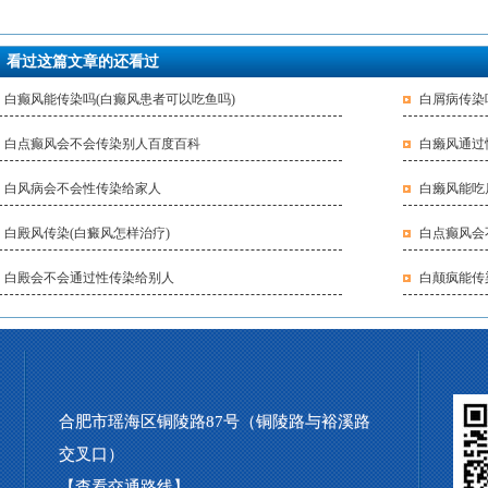
看过这篇文章的还看过
白癫风能传染吗(白癫风患者可以吃鱼吗)
白屑病传染
白点癫风会不会传染别人百度百科
白癞风通过
白风病会不会性传染给家人
白癞风能吃
白殿风传染(白癜风怎样治疗)
白点癫风会
白殿会不会通过性传染给别人
白颠疯能传
合肥市瑶海区铜陵路87号（铜陵路与裕溪路
交叉口）
【查看交通路线】