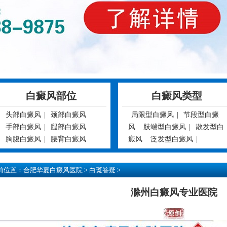
白癜风部位
白癜风类型
头部白癜风
|
颈部白癜风
局限型白癜风
|
节段型白癜
手部白癜风
|
腿部白癜风
风
肢端型白癜风
|
散发型白
胸腹白癜风
|
腰背白癜风
癜风
泛发型白癜风
|
前位置：
合肥华夏白癜风医院
>
白斑答疑
>
滁州白癜风专业医院