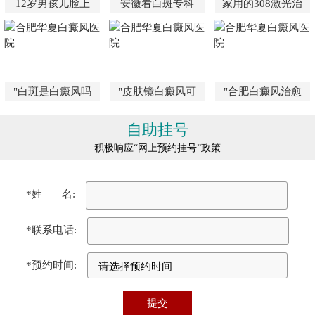
12岁男孩儿脸上
安徽看白斑专科
家用的308激光治
"白斑是白癜风吗
"皮肤镜白癜风可
"合肥白癜风治愈
自助挂号
积极响应“网上预约挂号”政策
*姓 名:
*联系电话:
*预约时间: