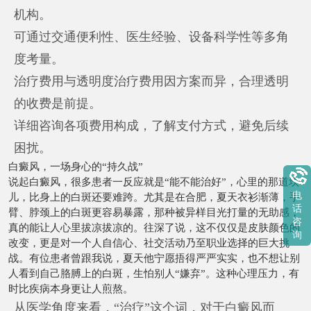
机构。
可通过交通便利性、医生经验、设备科学性等多角
度考量。
治疗费用与透明度治疗费用因方案而异，合理透明
的收费是前提。
详细咨询各项费用构成，了解支付方式，避免后续
困扰。
白癜风，一场身心的“持久战”
说起白癜风，很多患者一反应就是“能不能治好”，心里的那道坎
电
儿，比身上的白斑还要难跨。尤其是在合肥，夏天衣衫渐薄，手
话
臂、脖颈上的白斑更容易暴露，那种被异样目光打量的无助感，
咨
真的能让人心里拔凉拔凉的。往深了说，这不仅仅是皮肤颜色的
询
改变，更是对一个人自信心、社交活动乃至职业选择的巨大挑
战。有位患者曾跟我说，夏天他宁愿捂得严严实实，也不想让别
人看到自己胳膊上的白斑，生怕别人“嫌弃”。这种心理压力，有
时比疾病本身更让人煎熬。
从医学角度来看，“治疗”这个词，对于白癜风而