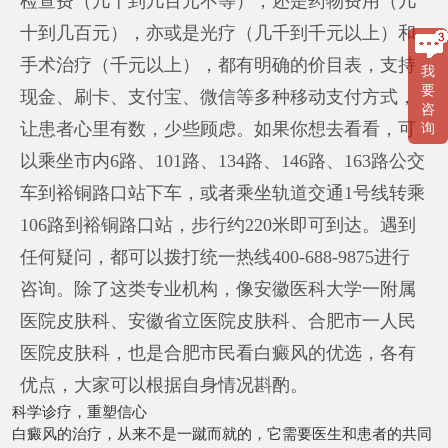
检查费（几十到几百元不等），还是药物费用（几
十到几百元），亦或是光疗（几千到千元以上）和
手术治疗（千元以上），都有明确的价目表，支持
我
要
现金、刷卡、支付宝、微信等多种移动支付方式，
咨
让患者心里有数，少些顾虑。如果你想去看看，可
询
以乘坐市内6路、101路、134路、146路、163路公交
车到裕铜路口站下车，或者乘坐轨道交通1号线转乘
106路到裕铜路口站，步行约220米即可到达。遇到
任何疑问，都可以拨打统一热线400-688-9875进行
咨询。除了这类专业机构，像安徽医科大学一附属
医院皮肤科、安徽省立医院皮肤科、合肥市一人民
医院皮肤科，也是合肥市民看白癜风的优选，各有
优点，大家可以根据自身情况斟酌。
科学诊疗，重塑信心
白癜风的治疗，从来不是一蹴而就的，它需要医生和患者的共同