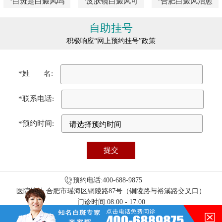
"白斑是白癜风吗
"皮肤镜白癜风可
"合肥白癜风治愈
自助挂号
积极响应“网上预约挂号”政策
*姓 名:
*联系电话:
*预约时间:
预约电话:400-688-9875
医院地址:合肥市瑶海区铜陵路87号（铜陵路与裕溪路交叉口）
门诊时间:08:00 - 17:00
免责声明：本站图/文均来自于网络收集，仅供病友参考，不作为医疗诊
在的，请讲！
断依据，服用药物或进行治疗时请遵医嘱。如有转载或引用文章涉及版权