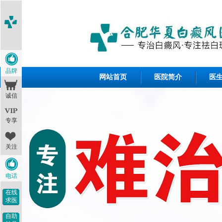
<1--
-->
品牌
网站首页
医院简介
医
诚信
专享
关注
电话
在线
求医
自助