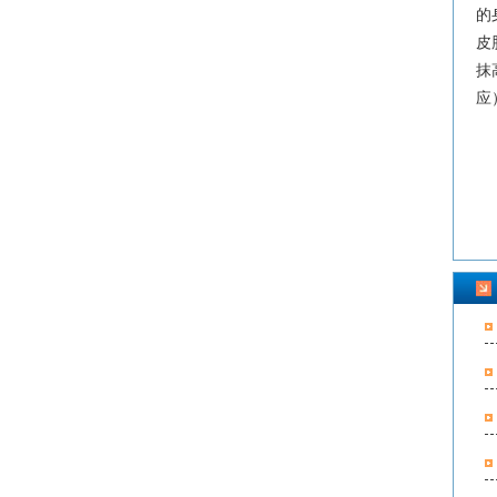
的
皮
抹
应