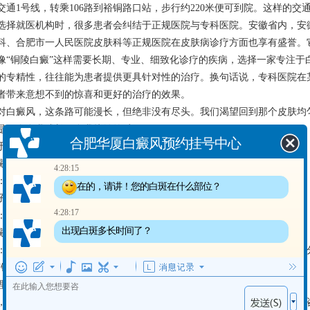
交通1号线，转乘106路到裕铜路口站，步行约220米便可到院。这样的
选择就医机构时，很多患者会纠结于正规医院与专科医院。安徽省内，安
科、合肥市一人民医院皮肤科等正规医院在皮肤病诊疗方面也享有盛誉。
像“铜陵白癜”这样需要长期、专业、细致化诊疗的疾病，选择一家专注于
的专精性，往往能为患者提供更具针对性的治疗。换句话说，专科医院在
者带来意想不到的惊喜和更好的治疗的效果。
对白癜风，这条路可能漫长，但绝非没有尽头。我们渴望回到那个皮肤均匀
是一个自我成长、自我接纳的过程。
合肥华厦白癜风预约挂号中心
于皮肤白斑，你可能关心的几个问题：
癜风会传染吗？
4:28:15
：白癜风是自身免疫性疾病，不具传染性，日常接触不会传播。
在的，请讲！您的白斑在什么部位？
子也会得白癜风吗？
4:28:17
：儿童是白癜风的常见发病人群之一，遗传因素在其中扮演一定角色。
出现白斑多长时间了？
癜风能尽量治疗吗？
：白癜风治疗目标是控制病情发展，促进色素再生，通过科学治疗，大部
“铜陵白癜”患者的暖心建议：
理支持与建设： 疾病的困扰往往始于皮肤，却深植于心。请务必认识到
，或加入病友群体，分享经验，相互鼓励。必要时，可以寻求专业的心理