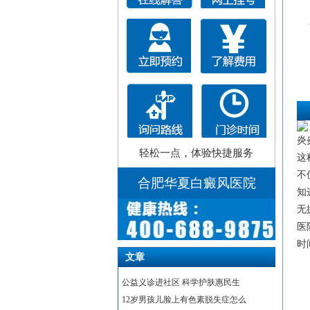
炎
轻松一点，体验快捷服务
这
不
合肥华夏白癜风医院
知
无
医
时间
文章
公益义诊进社区 科学护肤惠民生
12岁男孩儿脸上有色素脱失症怎么