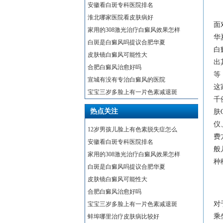
安徽看白斑专科医院排名
淮北哪家医院看皮肤病好
面
家用的308激光治疗白癜风效果怎样
华
白斑是白癜风吗提议合肥华夏
白
皮肤镜白癜风可能性大
出
合肥白癜风治愈好吗
等
宣城有没有专治白癜风的医院
这
宝宝三岁多脸上有一片色素减退斑
千
热点关注
肤
仪
12岁男孩儿脸上有色素脱失症怎么
费
安徽看白斑专科医院排名
般
家用的308激光治疗白癜风效果怎样
种
白斑是白癜风吗提议合肥华夏
皮肤镜白癜风可能性大
合肥白癜风治愈好吗
对
宝宝三岁多脸上有一片色素减退斑
乘
蚌埠哪里治疗皮肤病比较好