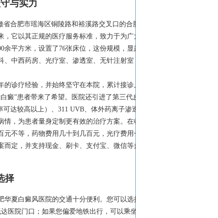
坚守与实力
徽省合肥市瑶海区铜陵路和裕溪路交叉口的合肥
以来，它以其正规的医疗服务标准，致力于为广大
00余平方米，设置了76张床位，这份规模，显露
科、中西药房、光疗室、渗透室、无针注射室
年的诊疗经验，并始终坚守在本院，累计接诊上
白癜”患者带来了希望。医院还引进了第三代皮
可达较高以上）、311 UVB、体外药离子渗透
病情，为患者量身定制更有效的治疗方案。在收
百元不等，药物费用几十到几百元，光疗费用一
案而定，并支持现金、刷卡、支付宝、微信等多
选择
肥华夏白癜风医院的交通十分便利。您可以选择
轻松抵达医院门口；如果您偏爱地铁出行，可以乘坐轨