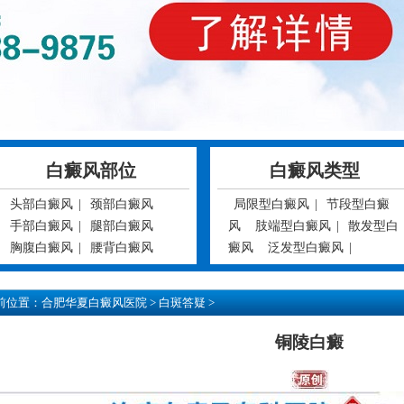
白癜风部位
白癜风类型
头部白癜风
|
颈部白癜风
局限型白癜风
|
节段型白癜
手部白癜风
|
腿部白癜风
风
肢端型白癜风
|
散发型白
胸腹白癜风
|
腰背白癜风
癜风
泛发型白癜风
|
前位置：
合肥华夏白癜风医院
>
白斑答疑
>
铜陵白癜