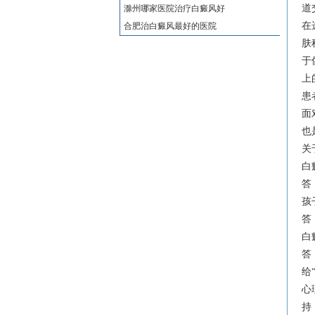
道
滁州哪家医院治疗白癜风好
在
合肥治白癜风最好的医院
肤
于
上
患
面
也
关
白
答
孩
答
白
答
给
心
持