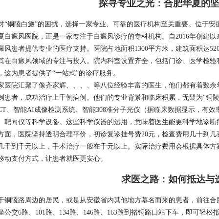
探寻专业之光：合肥华夏的
对“铜陵白癜”的困扰，选择一家专业、可靠的医疗机构至关重要。位于安
夏白癜风医院，正是一家专注于白癜风诊疗的专科机构。自2016年创建
癜风患者提供专业的医疗支持。医院占地面积1300平方米，建筑面积达52
其在白癜风领域的专注与投入。院内科室设置齐全，包括门诊、医学检验
，这为患者提供了“一站式”的诊疗服务。
家医院汇聚了像齐家辉、、、、等八位经验丰富的医生，他们都有着数余
例患者，成功治疗上千例病例。他们的专业背景和临床积累，无疑为“铜陵
CT、智能AI成像检测系统、智能308准分子光仪（据临床数据显示，有效率
、靶向仪等科学设备。这些科学仪器的运用，意味着医生能更科学地诊断
方面，医院坚持透明合理平价，初诊复诊挂号费20元，检查费用几十到几
几千到千元以上，手术治疗一般在千元以上。实际治疗费用会根据具体方
移动支付方式，让患者就医更安心。
求医之路：如何抵达与
于铜陵路周边的居民，或是从安徽省内其他地方慕名而来的患者，前往合
坐公交6路、101路、134路、146路、163路到裕铜路口站下车，即可