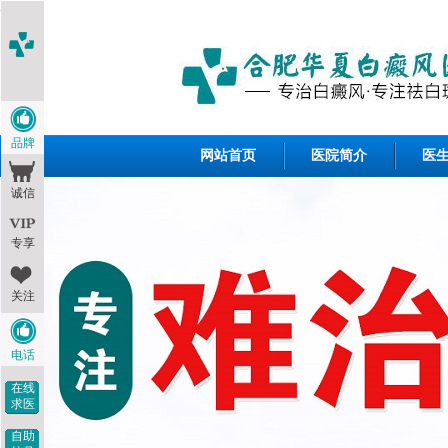
<1--
-->
品牌
网站首页
医院简介
医
诚信
专享
关注
电话
在线
求医
自助