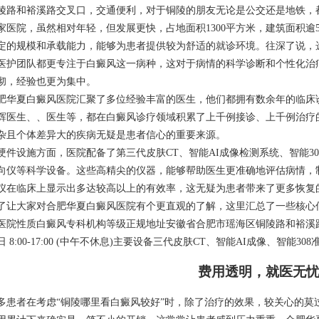
陵路和裕溪路交叉口，交通便利，对于铜陵的朋友无论是公交还是地铁，
家医院，虽然相对年轻，但发展更快，占地面积1300平方米，建筑面积逾5
定的规模和承载能力，能够为患者提供较为舒适的就诊环境。往深了说，
医护团队都更专注于白癜风这一病种，这对于病情的科学诊断和个性化治
彻，经验也更为集中。
肥华夏白癜风医院汇聚了多位经验丰富的医生，他们都拥有数余年的临床
辉医生、、医生等，都在白癜风诊疗领域积累了上千例接诊、上千例治疗
杂且个体差异大的疾病无疑是患者信心的重要来源。
硬件设施方面，医院配备了第三代皮肤CT、智能AI成像检测系统、智能308
向仪等科学设备。这些高精尖的仪器，能够帮助医生更准确地评估病情，制
仪在临床上显示出多达较高以上的有效率，这无疑为患者带来了更多恢复
了让大家对合肥华夏白癜风医院有个更直观的了解，这里汇总了一些核心
医院性质白癜风专科机构等级正规地址安徽省合肥市瑶海区铜陵路和裕溪路交叉口
日 8:00-17:00 (中午不休息)主要设备三代皮肤CT、智能AI成像、智能30
费用透明，就医无
多患者在考虑“铜陵哪里看白癜风较好”时，除了治疗的效果，较关心的莫