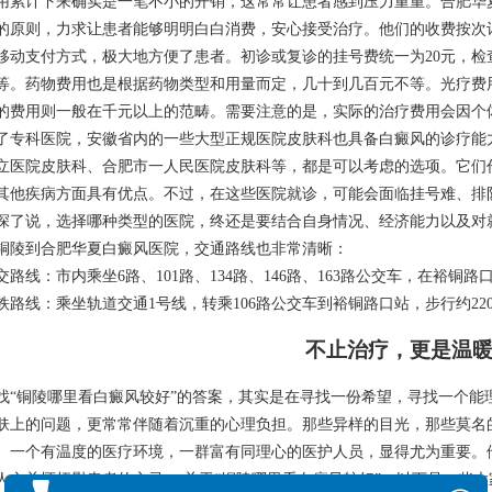
用累计下来确实是一笔不小的开销，这常常让患者感到压力重重。合肥华
的原则，力求让患者能够明明白白消费，安心接受治疗。他们的收费按次
移动支付方式，极大地方便了患者。初诊或复诊的挂号费统一为20元，检
等。药物费用也是根据药物类型和用量而定，几十到几百元不等。光疗费
的费用则一般在千元以上的范畴。需要注意的是，实际的治疗费用会因个
了专科医院，安徽省内的一些大型正规医院皮肤科也具备白癜风的诊疗能
立医院皮肤科、合肥市一人民医院皮肤科等，都是可以考虑的选项。它们
其他疾病方面具有优点。不过，在这些医院就诊，可能会面临挂号难、排
深了说，选择哪种类型的医院，终还是要结合自身情况、经济能力以及对
铜陵到合肥华夏白癜风医院，交通路线也非常清晰：
交路线：市内乘坐6路、101路、134路、146路、163路公交车，在裕铜
铁路线：乘坐轨道交通1号线，转乘106路公交车到裕铜路口站，步行约22
不止治疗，更是温
找“铜陵哪里看白癜风较好”的答案，其实是在寻找一份希望，寻找一个能
肤上的问题，更常常伴随着沉重的心理负担。那些异样的目光，那些莫名
。一个有温度的医疗环境，一群富有同理心的医护人员，显得尤为重要。
人文关怀抚慰患者的心灵。 关于“铜陵哪里看白癜风较好”，以下是一些