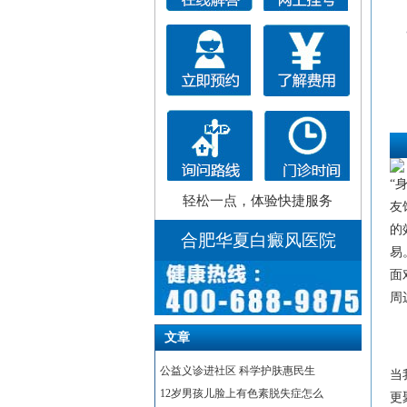
“
轻松一点，体验快捷服务
友
的
合肥华夏白癜风医院
易
面
周
文章
公益义诊进社区 科学护肤惠民生
当
12岁男孩儿脸上有色素脱失症怎么
更