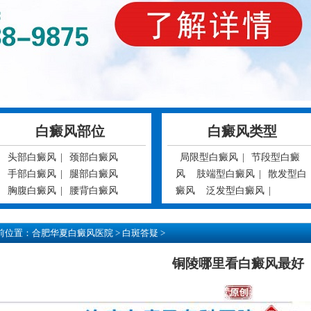
白癜风部位
白癜风类型
头部白癜风
|
颈部白癜风
局限型白癜风
|
节段型白癜
手部白癜风
|
腿部白癜风
风
肢端型白癜风
|
散发型白
胸腹白癜风
|
腰背白癜风
癜风
泛发型白癜风
|
前位置：
合肥华夏白癜风医院
>
白斑答疑
>
铜陵哪里看白癜风最好