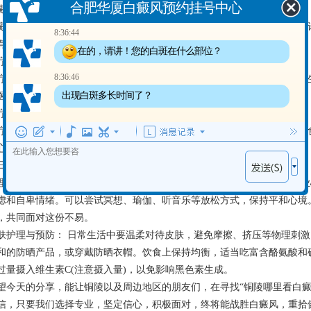
合肥华厦白癜风预约挂号中心
癜风真的能治好吗？
癜风的治疗的效果因人而异，与发病时间、类型、面积等多种因素有关。
8:36:44
有效控制，甚至实现临床恢复。
在的，请讲！您的白斑在什么部位？
疗费用会不会很高？
8:36:46
疗费用取决于选择的治疗方案、药物、光疗或手术等。建议在就诊前与医
出现白斑多长时间了？
医院费用透明，按次收费，相对合理。
疗期间需要注意什么？
疗期间应遵医嘱用药，定期复诊。注意皮肤护理，避免创伤，保持均衡饮
心态。
日常生活中，白癜风患者可以从两方面入手，更好地管理自己的健康：
理支持与调适： 积极寻求心理支持，无论是家人、朋友的理解，还是专
虑和自卑情绪。可以尝试冥想、瑜伽、听音乐等放松方式，保持平和心境
，共同面对这份不易。
肤护理与预防： 日常生活中要温柔对待皮肤，避免摩擦、挤压等物理刺
和的防晒产品，或穿戴防晒衣帽。饮食上保持均衡，适当吃富含酪氨酸和
过量摄入维生素C(注意摄入量)，以免影响黑色素生成。
望今天的分享，能让铜陵以及周边地区的朋友们，在寻找“铜陵哪里看白癜
信，只要我们选择专业，坚定信心，积极面对，终将能战胜白癜风，重拾