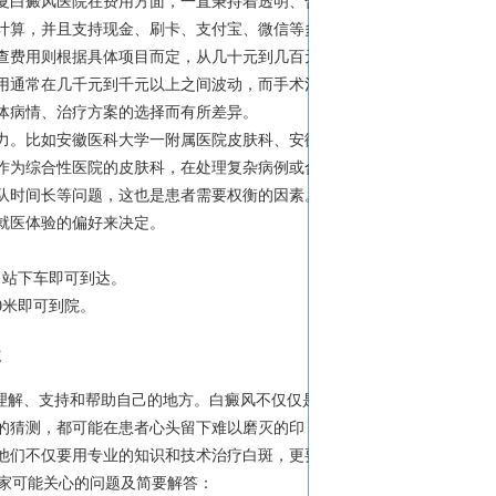
夏白癜风医院在费用方面，一直秉持着透明、合
计算，并且支持现金、刷卡、支付宝、微信等多
查费用则根据具体项目而定，从几十元到几百元
用通常在几千元到千元以上之间波动，而手术治
体病情、治疗方案的选择而有所差异。
力。比如安徽医科大学一附属医院皮肤科、安徽
作为综合性医院的皮肤科，在处理复杂病例或合
队时间长等问题，这也是患者需要权衡的因素。
就医体验的偏好来决定。
路口站下车即可到达。
0米即可到院。
暖
理解、支持和帮助自己的地方。白癜风不仅仅是
的猜测，都可能在患者心头留下难以磨灭的印
他们不仅要用专业的知识和技术治疗白斑，更要
大家可能关心的问题及简要解答：