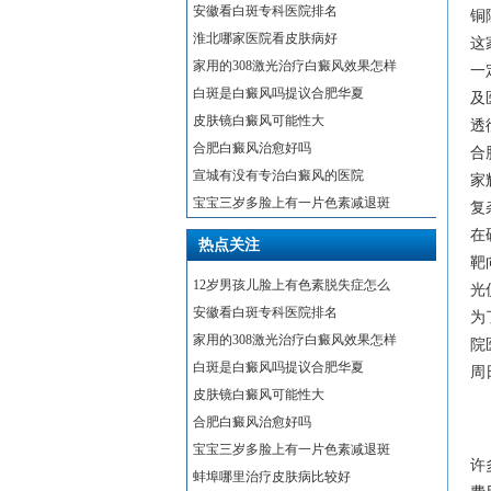
安徽看白斑专科医院排名
铜
淮北哪家医院看皮肤病好
这
家用的308激光治疗白癜风效果怎样
一
白斑是白癜风吗提议合肥华夏
及
皮肤镜白癜风可能性大
透
合肥白癜风治愈好吗
合
宣城有没有专治白癜风的医院
家
宝宝三岁多脸上有一片色素减退斑
复
在
热点关注
靶
12岁男孩儿脸上有色素脱失症怎么
光
安徽看白斑专科医院排名
为
家用的308激光治疗白癜风效果怎样
院
白斑是白癜风吗提议合肥华夏
周
皮肤镜白癜风可能性大
合肥白癜风治愈好吗
宝宝三岁多脸上有一片色素减退斑
许
蚌埠哪里治疗皮肤病比较好