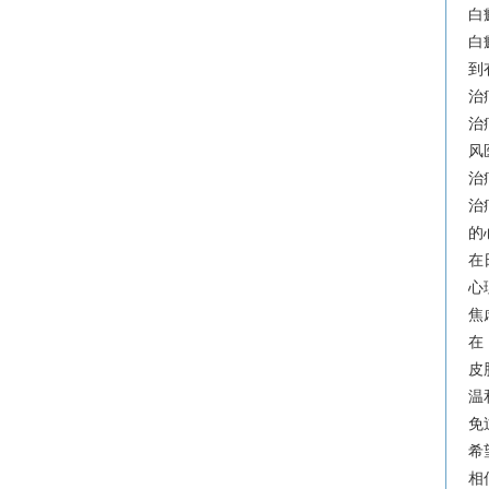
白
白
到
治
治
风
治
治
的
在
心
焦
在
皮
温
免
希
相