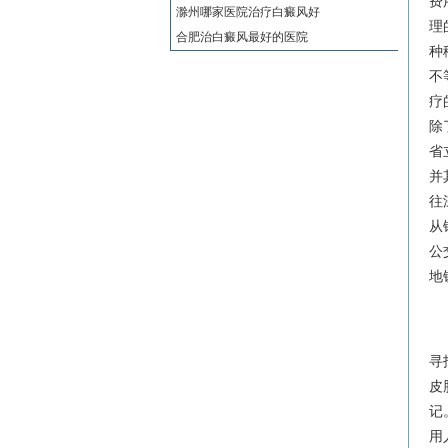
费
滁州哪家医院治疗白癜风好
理
合肥治白癜风最好的医院
种
不
疗
除
省
并
往
从
公
地
寻
皮
记
用