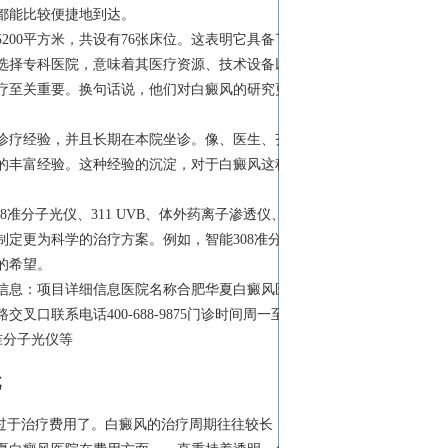
都能比较便捷地到达。
200平方米，共设有76张床位。这表明它具备了
选择专科医院，意味着其医疗资源、技术设备以
疗至关重要。换句话说，他们对白癜风的研究更
诊疗经验，并且长期在本院坐诊。像、医生、齐
的丰富经验。这种经验的沉淀，对于白癜风这种
准分子光仪、311 UVB、体外药离子渗透仪、
定更为科学的治疗方案。例如，智能308准分子
的希望。
信息：项目详细信息医院名称合肥华夏白癜风医
联系电话400-688-9875门诊时间周一至
8准分子光仪等
忧
过于治疗费用了。白癜风的治疗周期往往较长，