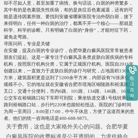
却不尽如人意，甚至加重了病情。换句话说，白斑的种类繁多，
其中有的是色素脱失性疾病，有的是炎症后色素减退，还有的可
能是遗传因素所致。要找到安徽省哪家医院专治外阴白斑，接下
来得明白，任何一种白斑的治疗，都离不开一个核心——那就是
科学、科学的诊断。只有明确了白斑的“身份”，才能对症下药，
避免走弯路。
寻医问药，专业是关键
在安徽，提及白斑的专业诊疗，合肥华夏白癜风医院常常被患者
朋友们提起。这是一家专注于白癜风及各类皮肤白斑疾病的专科
机构，按照医疗机构分类，它属于正规医疗机构。医院自2016年
创建以来，一直致力于皮肤白斑的诊疗与研究，占地面积1300平
方米，建筑面积更是达到了5200余平方米，内部设有76张床位，
电
规模不小。它的地址就在安徽省合肥市瑶海区铜陵路和裕溪路交
话
咨
叉口，交通十分便利，市内6路、101路、134路、146路、163路
询
公交车在裕铜路口站下车即可到院；乘坐轨道交通1号线转乘106
路到裕铜路口站，步行约220米也能轻松抵达。医院的门诊时间
为周一至周日，8:00至17:00，中午不休息，方便了远道而来的患
者。他们的统一咨询电话是400-688-9875。
关于费用，这也是大家格外关心的问题。合肥华夏
白癜风医院的收费标准是公开透明的，力求价格合