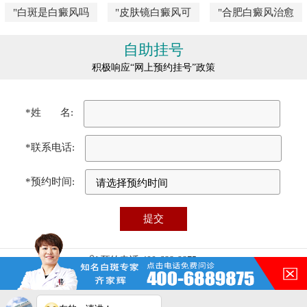
"白斑是白癜风吗
"皮肤镜白癜风可
"合肥白癜风治愈
自助挂号
积极响应“网上预约挂号”政策
*姓 名:
*联系电话:
*预约时间:
预约电话:400-688-9875
医院地址:合肥市瑶海区铜陵路87号（铜陵路与裕溪路交叉口）
门诊时间:08:00 - 17:00
免责声明：本站图/文均来自于网络收集，仅供病友参考，不作为医疗诊