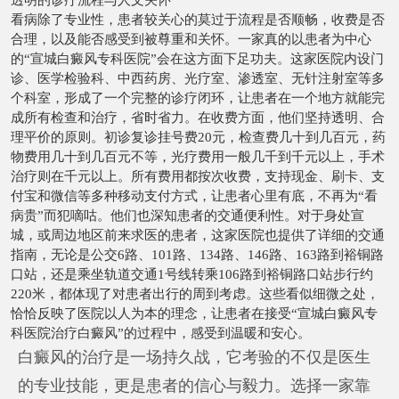
看病除了专业性，患者较关心的莫过于流程是否顺畅，收费是否
合理，以及能否感受到被尊重和关怀。一家真的以患者为中心
的“宣城白癜风专科医院”会在这方面下足功夫。这家医院内设门
诊、医学检验科、中西药房、光疗室、渗透室、无针注射室等多
个科室，形成了一个完整的诊疗闭环，让患者在一个地方就能完
成所有检查和治疗，省时省力。在收费方面，他们坚持透明、合
理平价的原则。初诊复诊挂号费20元，检查费几十到几百元，药
物费用几十到几百元不等，光疗费用一般几千到千元以上，手术
治疗则在千元以上。所有费用都按次收费，支持现金、刷卡、支
付宝和微信等多种移动支付方式，让患者心里有底，不再为“看
病贵”而犯嘀咕。他们也深知患者的交通便利性。对于身处宣
城，或周边地区前来求医的患者，这家医院也提供了详细的交通
指南，无论是公交6路、101路、134路、146路、163路到裕铜路
口站，还是乘坐轨道交通1号线转乘106路到裕铜路口站步行约
220米，都体现了对患者出行的周到考虑。这些看似细微之处，
恰恰反映了医院以人为本的理念，让患者在接受“宣城白癜风专
科医院治疗白癜风”的过程中，感受到温暖和安心。
白癜风的治疗是一场持久战，它考验的不仅是医生
的专业技能，更是患者的信心与毅力。选择一家靠