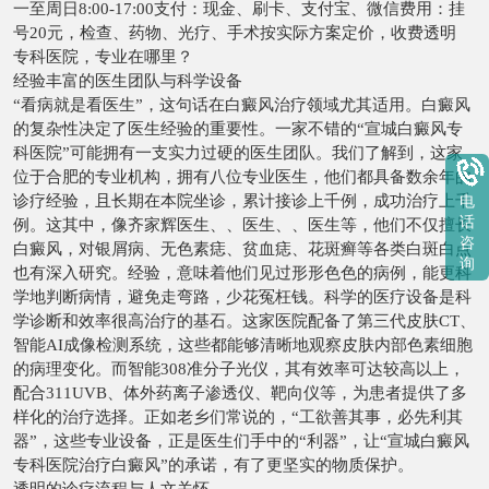
一至周日8:00-17:00支付：现金、刷卡、支付宝、微信费用：挂
号20元，检查、药物、光疗、手术按实际方案定价，收费透明
专科医院，专业在哪里？
经验丰富的医生团队与科学设备
“看病就是看医生”，这句话在白癜风治疗领域尤其适用。白癜风
的复杂性决定了医生经验的重要性。一家不错的“宣城白癜风专
科医院”可能拥有一支实力过硬的医生团队。我们了解到，这家
位于合肥的专业机构，拥有八位专业医生，他们都具备数余年的
诊疗经验，且长期在本院坐诊，累计接诊上千例，成功治疗上千
电
话
例。这其中，像齐家辉医生、、医生、、医生等，他们不仅擅长
咨
白癜风，对银屑病、无色素痣、贫血痣、花斑癣等各类白斑白点
询
也有深入研究。经验，意味着他们见过形形色色的病例，能更科
学地判断病情，避免走弯路，少花冤枉钱。科学的医疗设备是科
学诊断和效率很高治疗的基石。这家医院配备了第三代皮肤CT、
智能AI成像检测系统，这些都能够清晰地观察皮肤内部色素细胞
的病理变化。而智能308准分子光仪，其有效率可达较高以上，
配合311UVB、体外药离子渗透仪、靶向仪等，为患者提供了多
样化的治疗选择。正如老乡们常说的，“工欲善其事，必先利其
器”，这些专业设备，正是医生们手中的“利器”，让“宣城白癜风
专科医院治疗白癜风”的承诺，有了更坚实的物质保护。
透明的诊疗流程与人文关怀