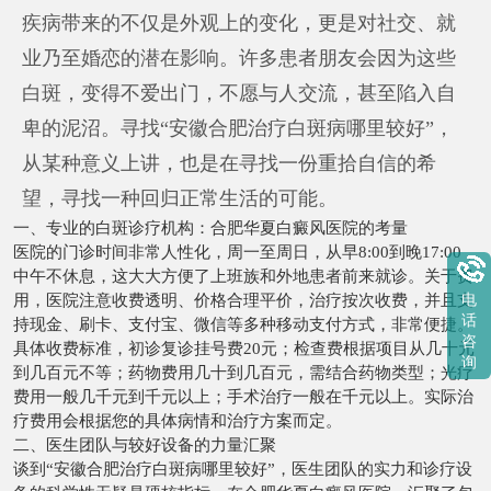
疾病带来的不仅是外观上的变化，更是对社交、就
业乃至婚恋的潜在影响。许多患者朋友会因为这些
白斑，变得不爱出门，不愿与人交流，甚至陷入自
卑的泥沼。寻找“安徽合肥治疗白斑病哪里较好”，
从某种意义上讲，也是在寻找一份重拾自信的希
望，寻找一种回归正常生活的可能。
一、专业的白斑诊疗机构：合肥华夏白癜风医院的考量
医院的门诊时间非常人性化，周一至周日，从早8:00到晚17:00，
中午不休息，这大大方便了上班族和外地患者前来就诊。关于费
用，医院注意收费透明、价格合理平价，治疗按次收费，并且支
电
话
持现金、刷卡、支付宝、微信等多种移动支付方式，非常便捷。
咨
具体收费标准，初诊复诊挂号费20元；检查费根据项目从几十元
询
到几百元不等；药物费用几十到几百元，需结合药物类型；光疗
费用一般几千元到千元以上；手术治疗一般在千元以上。实际治
疗费用会根据您的具体病情和治疗方案而定。
二、医生团队与较好设备的力量汇聚
谈到“安徽合肥治疗白斑病哪里较好”，医生团队的实力和诊疗设