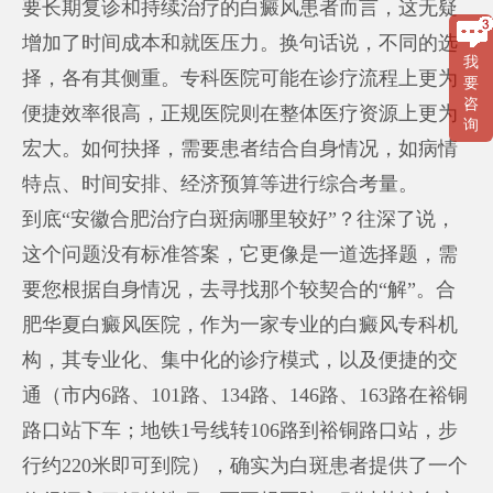
要长期复诊和持续治疗的白癜风患者而言，这无疑
增加了时间成本和就医压力。换句话说，不同的选
我
择，各有其侧重。专科医院可能在诊疗流程上更为
要
咨
便捷效率很高，正规医院则在整体医疗资源上更为
询
宏大。如何抉择，需要患者结合自身情况，如病情
特点、时间安排、经济预算等进行综合考量。
到底“安徽合肥治疗白斑病哪里较好”？往深了说，
这个问题没有标准答案，它更像是一道选择题，需
要您根据自身情况，去寻找那个较契合的“解”。合
肥华夏白癜风医院，作为一家专业的白癜风专科机
构，其专业化、集中化的诊疗模式，以及便捷的交
通（市内6路、101路、134路、146路、163路在裕铜
路口站下车；地铁1号线转106路到裕铜路口站，步
行约220米即可到院），确实为白斑患者提供了一个