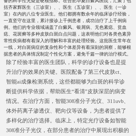
备的科学性无疑是硬核指标。在合肥华夏白癜风医院，汇聚了包
括齐家辉医生（三诊室）、、医生（五诊室）、、医生（一诊
室）在内的八位专业医生。他们都拥有数余年的临床诊疗经验，
一直坚守在这里，累计接诊上千例患者，成功治疗了上千例病
例。他们的专业领域涵盖了白癜风、银屑病、无色素痣、贫血
痣、花斑癣等多种皮肤白斑白点问题，这表明他们对各类色素异
常性疾病都有着深入的理解和丰富的处理经验。这批医生常年在
一线，对白斑病症的复杂性和个体差异有着深刻的洞察，能够根
据患者的具体情况制定个性化方案，避免千篇一律的治疗模式。
除了经验丰富的医生团队，科学的诊疗设备也是提
升治疗的效果的关键。医院配备了第三代皮肤ct、
智能ai成像检测系统，这些都能够为白斑的科学诊
断提供科学依据，帮助医生“看清”皮肤深层的病变
情况。在治疗方面，智能308准分子光仪、311uvb、
体外药离子渗透仪、靶向仪等设备，为患者提供了
多样化的治疗选择。临床上，特定光疗设备如智能
308准分子光仪，在部分患者的治疗中展现出积极的