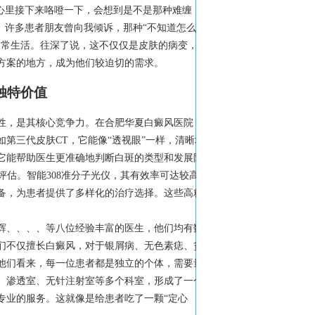
心里接下来咯噔一下，会想到是不是那种难缠
。许多患者朋友曾向我倾诉，那种“不知道怎么办
日常生活。往深了说，这不仅仅是皮肤的病变，更
方案的地方，成为他们较迫切的需求。
独特价值
性，是其核心竞争力。在合肥华夏白癜风医院，
第三代皮肤CT，它能像“透视眼”一样，清晰地
它能帮助医生更准确地判断白斑的类型和发展阶
评估。智能308准分子光仪，其有效率可达较高以
设备，为患者提供了多样化的治疗选择。这些高精
辉、、、、等八位经验丰富的医生，他们均有数
们不仅擅长白癜风，对于银屑病、无色素痣、贫
他们看来，每一位患者都是独立的个体，需要量
、渗透室、无针注射室等多个科室，形成了一个
专业的服务。这就像是给患者吃了一颗“定心