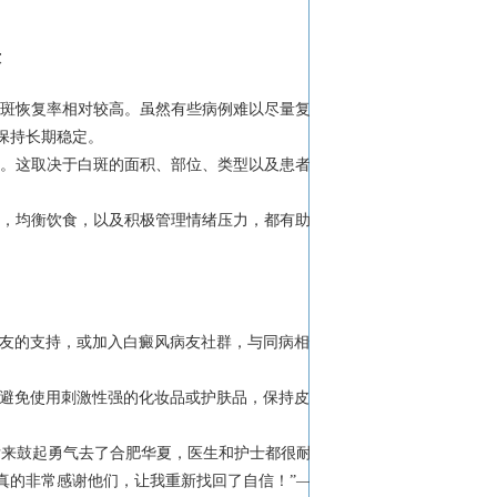
答
白斑恢复率相对较高。虽然有些病例难以尽量复
保持长期稳定。
久。这取决于白斑的面积、部位、类型以及患者的
息，均衡饮食，以及积极管理情绪压力，都有助于
朋友的支持，或加入白癜风病友社群，与同病相怜
。避免使用刺激性强的化妆品或护肤品，保持皮肤
后来鼓起勇气去了合肥华夏，医生和护士都很耐
真的非常感谢他们，让我重新找回了自信！”——