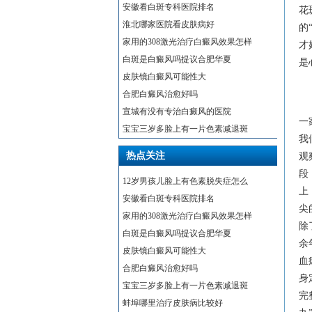
安徽看白斑专科医院排名
花
淮北哪家医院看皮肤病好
的
家用的308激光治疗白癜风效果怎样
才
白斑是白癜风吗提议合肥华夏
是
皮肤镜白癜风可能性大
合肥白癜风治愈好吗
宣城有没有专治白癜风的医院
一
宝宝三岁多脸上有一片色素减退斑
我
热点关注
观
段
12岁男孩儿脸上有色素脱失症怎么
上
安徽看白斑专科医院排名
尖
家用的308激光治疗白癜风效果怎样
除
白斑是白癜风吗提议合肥华夏
余
皮肤镜白癜风可能性大
血
合肥白癜风治愈好吗
身
宝宝三岁多脸上有一片色素减退斑
完
蚌埠哪里治疗皮肤病比较好