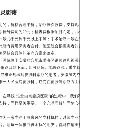
心灵慰藉
明的，价格合理平价，治疗按次收费，支持现
挂号费均为20元；检查费根据项目而定，几十
一般几千元到千元以上不等；手术治疗一般在千
此所有费用需患者自付。但医院会根据患者的具
终需结合具体的治疗方案来确定。
。医院位于安徽省合肥市瑶海区铜陵路和裕溪路
路在裕铜路口站下车，即可到院。地铁路线：乘坐轨道
希望寻求正规医院皮肤科诊疗的患者，安徽省内亦有
市一人民医院皮肤科，它们在皮肤病诊疗方面也
在寻找“淮北白点癫疯医院”的过程中，我们不
支持，同样至关重要。一个充满理解与同情心的
作为一家专注于白癜风的专科机构，以其专业的
台。愿每一位被白斑困扰的朋友，都能在这里找