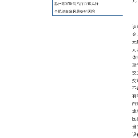
丸
滁州哪家医院治疗白癜风好
合肥治白癜风最好的医院
谈
金
元
元
体
至
交
交
不
有
白
难
医
当
设