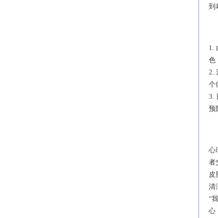
到
1
色
2
个
3
预
心
者
皮
清
“
心