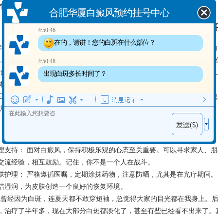
希望，重拾健康自信的皮肤。
合肥华厦白癜风预约挂号中心
白癜风常见问题解
4:50:46
在的，请讲！您的白斑在什么部位？
. 白癜风能有效治疗吗？ 白癜风的治疗的效果因人而异，早期、面积小的
，但通过规范治疗，大多数患者可以取得不错改善，甚至达到临床治疗，
4:50:48
. 治疗白癜风需要多长时间？ 白癜风治疗周期较长，通常需要数月甚至更
出现白斑多长时间了？
体差异和治疗依从性。坚持治疗和定期复查至关重要。
. 日常生活中如何预防白斑扩散？ 避免皮肤外伤，减少日晒，保持规律作
防白斑扩散。
给患者的温馨建议
理支持： 面对白癜风，保持积极乐观的心态至关重要。可以寻求家人、
交流经验，相互鼓励。记住，你不是一个人在战斗。
肤护理： 严格遵循医嘱，定期涂抹药物，注意防晒，尤其是在光疗期间
洁湿润，为皮肤创造一个良好的恢复环境。
我曾经因为白斑，连夏天都不敢穿短袖，总觉得大家的目光都在我身上。
，治疗了半年多，现在大部分白斑都淡化了，甚至有些已经看不出来了。