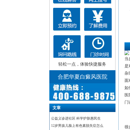
当
轻松一点，体验快捷服务
是
杂
合肥华夏白癜风医院
面
如
医
门诊
文章
公益义诊进社区 科学护肤惠民生
12岁男孩儿脸上有色素脱失症怎么
很