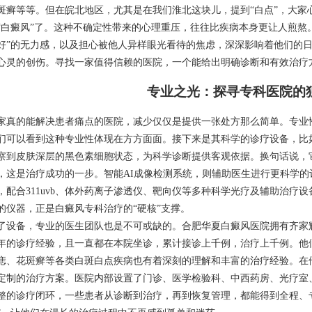
斑癣等等。但在皖北地区，尤其是在我们淮北这块儿，提到“白点”，大家
“白癜风”了。这种不确定性带来的心理重压，往往比疾病本身更让人煎熬
好”的无力感，以及担心被他人异样眼光看待的焦虑，深深影响着他们的
心灵的创伤。寻找一家值得信赖的医院，一个能给出明确诊断和有效治疗
专业之光：探寻专科医院的
家真的能解决患者痛点的医院，减少仅仅是提供一张处方那么简单。专业
们可以看到这种专业性体现在方方面面。接下来是其科学的诊疗设备，比如
察到皮肤深层的黑色素细胞状态，为科学诊断提供客观依据。换句话说，
，这是治疗成功的一步。智能AI成像检测系统，则辅助医生进行更科学的
，配合311uvb、体外药离子渗透仪、靶向仪等多种科学光疗及辅助治疗
的仪器，正是白癜风专科治疗的“硬核”支撑。
了设备，专业的医生团队也是不可或缺的。合肥华夏白癜风医院拥有齐家
年的诊疗经验，且一直都在本院坐诊，累计接诊上千例，治疗上千例。他
痣、花斑癣等各类白斑白点疾病也有着深刻的理解和丰富的治疗经验。在
定制的治疗方案。医院内部设置了门诊、医学检验科、中西药房、光疗室
整的诊疗闭环，一些患者从诊断到治疗，再到恢复管理，都能得到全程、