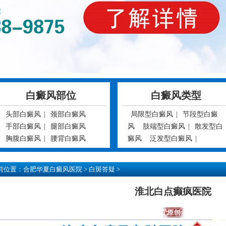
白癜风部位
白癜风类型
头部白癜风
|
颈部白癜风
局限型白癜风
|
节段型白癜
手部白癜风
|
腿部白癜风
风
肢端型白癜风
|
散发型白
胸腹白癜风
|
腰背白癜风
癜风
泛发型白癜风
|
前位置：
合肥华夏白癜风医院
>
白斑答疑
>
淮北白点癫疯医院