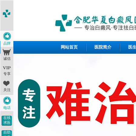
<1--
-->
品牌
网站首页
医院简介
医
诚信
专享
关注
电话
在线
求医
自助