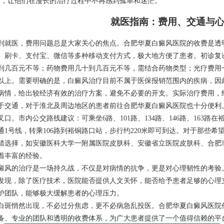
”，让他们在漫长的治疗过程中不再感到孤单和迷茫。
就医指南：费用、交通与
到就医，费用问题总是大家关心的焦点。合肥华夏白癜风医院的收费是透
、刷卡、支付宝、微信等多种移动支付方式，极大地方便了患者。初诊复诊
到几百元不等；药物费用几十到几百元不等，需结合药物类型；光疗费用
以上。需要明确的是，白癜风治疗目前不属于医保报销范围内的疾病，因
病情，给出较经济有效的治疗方案，避免不必要的开支。实际治疗费用，
于交通，对于淮北及周边地区的患者前往合肥华夏白癜风医院也十分便利
叉口。市内公交路线建议：可乘坐6路、101路、134路、146路、163
通1号线，转乘106路到裕铜路口站，步行约220米即可到达。对于那些
错选择，如安徽医科大学一附属医院皮肤科、安徽省立医院皮肤科、合肥
着丰富的经验。
癜风的治疗是一场持久战，不仅是对病情的抗争，更是对心理韧性的考验。
发现，除了医疗技术，医院能否提供人文关怀，能否给予患者足够的心理
护团队，能够极大缓解患者的心理压力。
白斑悄然出现，不必过分焦虑，更不必病急乱投医。合肥华夏白癜风医院
备、专业的团队和透明的收费体系，为广大患者提供了一个值得信赖的平