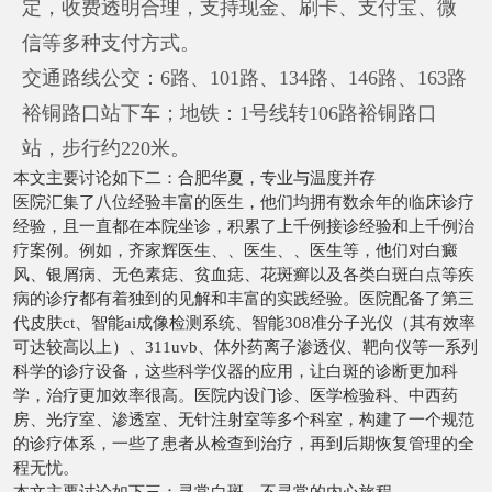
定，收费透明合理，支持现金、刷卡、支付宝、微
信等多种支付方式。
交通路线公交：6路、101路、134路、146路、163路
裕铜路口站下车；地铁：1号线转106路裕铜路口
站，步行约220米。
本文主要讨论如下二：合肥华夏，专业与温度并存
医院汇集了八位经验丰富的医生，他们均拥有数余年的临床诊疗
经验，且一直都在本院坐诊，积累了上千例接诊经验和上千例治
疗案例。例如，齐家辉医生、、医生、、医生等，他们对白癜
风、银屑病、无色素痣、贫血痣、花斑癣以及各类白斑白点等疾
病的诊疗都有着独到的见解和丰富的实践经验。医院配备了第三
代皮肤ct、智能ai成像检测系统、智能308准分子光仪（其有效率
可达较高以上）、311uvb、体外药离子渗透仪、靶向仪等一系列
科学的诊疗设备，这些科学仪器的应用，让白斑的诊断更加科
学，治疗更加效率很高。医院内设门诊、医学检验科、中西药
房、光疗室、渗透室、无针注射室等多个科室，构建了一个规范
的诊疗体系，一些了患者从检查到治疗，再到后期恢复管理的全
程无忧。
本文主要讨论如下三：寻常白斑，不寻常的内心旅程