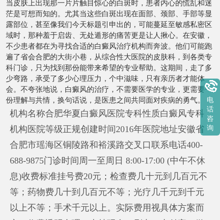
当皮肤上出现那一片片触目惊心的白斑时，患者内心的慌乱和迷
茫是可想而知的。尤其当这些白斑出现在面部、颈部、手部等显
露部位，甚至像我们今天标题引申出的，可能蔓延至敏感私密区
域时，那种羞于启齿、无处遁形的痛苦更是让人揪心。在安徽，
不少患者都在为寻找合适的白癜风治疗机构而奔波。他们可能跑
遍了省会合肥的大街小巷，从综合性大医院的皮肤科，到各类专
科门诊，只为找到那份能带来希望的专业帮助。这期间，走了多
少弯路，承受了多少心理压力，个中滋味，只有亲历者才能体
会。不夸张地说，白癜风的治疗，不需要医学的专业，更需要一
份理解与共情，换句话说，是医患之间共同面对疾病的勇气。
电
话
机构名称合肥华夏白癜风医院专科性质白癜风专科
咨
机构医院等级正规创建时间2016年医院地址安徽省
询
合肥市瑶海区铜陵路和裕溪路交叉口联系电话400-
688-9875门诊时间周一至周日 8:00-17:00 (中午不休
息)收费标准挂号费20元；检查费几十元到几百元不
等；药物费几十到几百元不等；光疗几千元到千元
以上不等；手术千元以上。实际费用视具体方案而