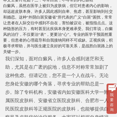
白癜风，虽然在医学上被归为皮肤病，但它对患者内心的影响，
却远超皮肤本身。许多人因此感到自卑、焦虑，甚至影响到社交
和婚恋。这种“外阴白斑安徽省”所代表的广义“白斑”困扰，常常
让患者在人际交往中感到不自在，害怕被议论，被指指点点。这
种隐形的压力，有时甚至比疾病本身更难承受。我们常说，白癜
风的治疗，不仅要治“表”，更要治“心”。专业的医学干预固然重
要，但患者的心理疏导和自我接纳同样不可或缺。正视疾病，积
极寻求帮助，并与医生建立良好的可靠关系，是战胜白斑路上的
关键一步。
我们深知，面对白癜风，许多人会感到迷茫和无
助，尤其是在广袤的皖地，信息不对称常常加剧了
这种焦虑。但请记住，您不是一个人在战斗。无论
您身处安徽的哪个角落，寻求专业的帮助总是一
步。除了专科机构，安徽省内如安徽医科大学一附
我
要
属医院皮肤科、安徽省立医院皮肤科、合肥市一人
咨
民医院皮肤科等正规医院的皮肤科，也能够提供白
询