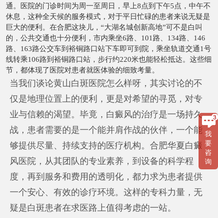
通。医院的门诊时间为周一至周日，早上8点到下午5点，中午不
休息，这种全天候的服务模式，对于平日忙碌的患者来说无疑是
巨大的便利。在合肥这块儿，“大湖名城创新高地”可不是白叫
的，公共交通也十分便利，市内乘坐6路、101路、134路、146
路、163路公交车到裕铜路口站下车即可到院，乘坐轨道交通1号
线转乘106路到裕铜路口站，步行约220米也能轻松抵达。这些细
节，都体现了医院对患者就医体验的细致考量。
当我们谈论黄山白斑医院怎么样呀，其实讨论的不
仅是地理位置上的便利，更是对希望的寻觅，对专
业与信赖的渴望。毕竟，白癜风的治疗是一场持久
战，患者需要的是一个能并肩作战的伙伴，一个能
我
要
够提供尽量、持续支持的医疗机构。合肥华夏白癜
咨
风医院，从其团队的专业素养，到设备的科学程
询
度，再到服务和费用的透明化，都力求为患者提供
一个安心、有效的诊疗环境。这样的专科力量，无
疑是白斑患者在求医路上值得考虑的一站。