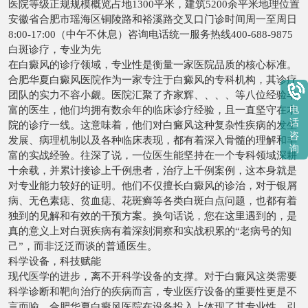
医院等级正规规模概览占地1300平米，建筑5200余平米地理位置
安徽省合肥市瑶海区铜陵路和裕溪路交叉口门诊时间周一至周日
8:00-17:00（中午不休息）咨询电话统一服务热线400-688-9875
白斑诊疗，专业为先
在白癜风的诊疗领域，专业性是衡量一家医院品质的核心标准。
合肥华夏白癜风医院作为一家专注于白癜风的专科机构，其诊疗
团队的实力不容小觑。医院汇聚了齐家辉、、、、等八位经验丰
富的医生，他们均拥有数余年的临床诊疗经验，且一直坚守在本
电
话
院的诊疗一线。这意味着，他们对白癜风这种复杂性疾病的发生
咨
发展、病理机制以及各种临床表现，都有着深入骨髓的理解和丰
询
富的实战经验。往深了说，一位医生能坚持在一个专科领域深耕
十余载，并累计接诊上千例患者，治疗上千例案例，这本身就是
对专业能力较好的证明。他们不仅擅长白癜风的诊治，对于银屑
病、无色素痣、贫血痣、花斑癣等各类白斑白点问题，也都有着
独到的见解和有效的干预方案。换句话说，您在这里遇到的，是
真的意义上对白斑疾病有着深刻洞察和实战积累的“老病号的知
己”，而非泛泛而谈的普通医生。
科学设备，科技赋能
现代医学的进步，离不开科学设备的支撑。对于白癜风这类需要
科学诊断和靶向治疗的疾病而言，专业医疗设备的重要性更是不
言而喻。合肥华夏白癜风医院在设备投入上体现了其专业性，引