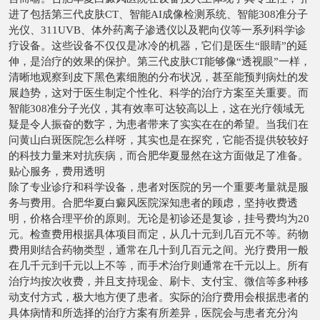
进了包括第三代皮肤CT、智能AI成像检测系统、智能308准分子
光仪、311UVB、体外药离子渗透仪以及靶向仪等一系列科学诊
疗设备。这些设备不仅仅是冰冷的机器，它们是医生“眼睛”的延
伸，是治疗的效果的保护。第三代皮肤CT能够像“透视眼”一样，
清晰地观察到皮下黑色素细胞的分布状况，甚至能预判病灶的发
展趋势，这对于医生制定个性化、科学的治疗方案至关重要。而
智能308准分子光仪，其有效率可达较高以上，这在光疗领域无
疑是令人振奋的数字，为患者带来了实实在在的希望。当我们在
问黄山白斑医院怎么样呀，其实也是在探究，它能否提供较较好
的科技力量来对抗疾病，而合肥华夏显然在这方面做足了准备。
贴心服务，费用透明
除了专业诊疗和科学设备，患者对医院的另一个重要考量就是服
务与费用。合肥华夏白癜风医院深知患者的顾虑，坚持收费透
明，价格合理平价的原则。无论是初诊还是复诊，挂号费均为20
元。检查费用根据具体项目而定，从几十元到几百元不等。药物
费用则结合药物类型，通常在几十到几百元之间。光疗费用一般
在几千元到千元以上不等，而手术治疗则通常在千元以上。所有
治疗均按次收费，并且支持现金、刷卡、支付宝、微信等多种移
动支付方式，极大地方便了患者。实际的治疗费用会根据患者的
具体病情和所选择的治疗方案有所差异，医院会与患者充分沟