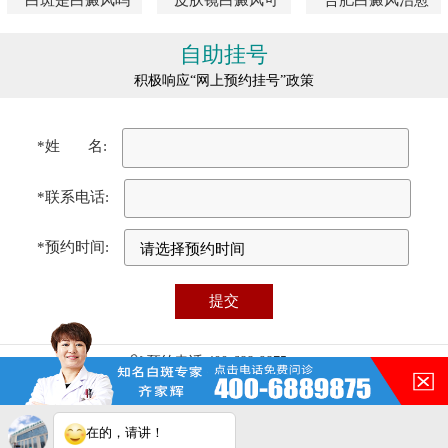
"白斑是白癜风吗
"皮肤镜白癜风可
"合肥白癜风治愈
自助挂号
积极响应“网上预约挂号”政策
*姓 名:
*联系电话:
*预约时间:
预约电话:400-688-9875
医院地址:合肥市瑶海区铜陵路87号（铜陵路与裕溪路交叉口）
门诊时间:08:00 - 17:00
免责声明：本站图/文均来自于网络收集，仅供病友参考，不作为医疗诊
在的，请讲！
断依据，服用药物或进行治疗时请遵医嘱。如有转载或引用文章涉及版权