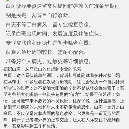
白斑诊疗要点速览常见疑问解答就医前准备早期识
别是关键，勿盲目自行诊断。
白斑不等于白癜风，需专业检查确诊。
记录白斑出现时间、发展速度及伴随症状。
专业皮肤镜和伍德灯是初步筛查利器。
白癜风治疗周期较长，需耐心配合。
准备好个人病史、过敏史等详细信息。
初识白斑：从马鞍山的焦虑到专业的求索
白斑，这个看似简单的词汇，背后却可能隐藏着多种皮肤问题。
在马鞍山，许多患者在发现白斑初期，往往会经历一个自我怀疑
和尝试的过程：是不是晒太阳晒的？是不是缺什么维生素了？甚
至有些朋友会听信一些街头巷尾的“偏方”，结果不仅延误了病
情，还可能带来不必要的不良反应。往深了说，这种焦虑感，正
是源于对疾病的未知和对未来不确定性的恐惧。白斑，尤其是白
癜风，不仅仅是皮肤表面的颜色改变，它更像是一道无形的屏
障，隔开了患者与外界的正常交流，让人在人际交往中感到自
卑，甚至影响到工作和生活。