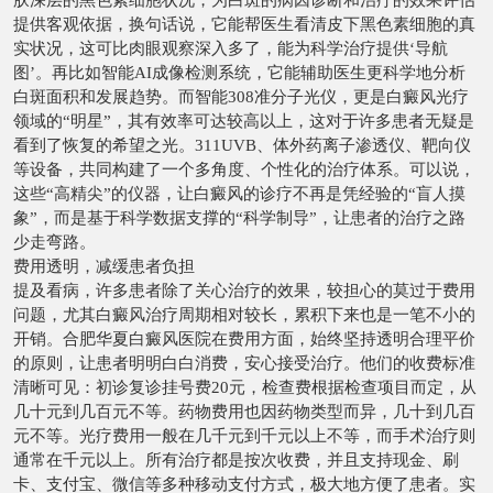
提供客观依据，换句话说，它能帮医生看清皮下黑色素细胞的真
实状况，这可比肉眼观察深入多了，能为科学治疗提供‘导航
图’。再比如智能AI成像检测系统，它能辅助医生更科学地分析
白斑面积和发展趋势。而智能308准分子光仪，更是白癜风光疗
领域的“明星”，其有效率可达较高以上，这对于许多患者无疑是
看到了恢复的希望之光。311UVB、体外药离子渗透仪、靶向仪
等设备，共同构建了一个多角度、个性化的治疗体系。可以说，
这些“高精尖”的仪器，让白癜风的诊疗不再是凭经验的“盲人摸
象”，而是基于科学数据支撑的“科学制导”，让患者的治疗之路
少走弯路。
费用透明，减缓患者负担
提及看病，许多患者除了关心治疗的效果，较担心的莫过于费用
问题，尤其白癜风治疗周期相对较长，累积下来也是一笔不小的
开销。合肥华夏白癜风医院在费用方面，始终坚持透明合理平价
的原则，让患者明明白白消费，安心接受治疗。他们的收费标准
清晰可见：初诊复诊挂号费20元，检查费根据检查项目而定，从
几十元到几百元不等。药物费用也因药物类型而异，几十到几百
元不等。光疗费用一般在几千元到千元以上不等，而手术治疗则
通常在千元以上。所有治疗都是按次收费，并且支持现金、刷
卡、支付宝、微信等多种移动支付方式，极大地方便了患者。实