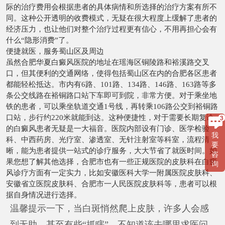
际的治疗费用会根据患者的具体病情和所选择的治疗方案有所不
同。这种公开透明的收费模式，无疑在很大程度上缓解了患者的
经济压力，也让他们对整个治疗过程更有信心，不用再担心会有
什么“隐形消费”了。
便捷就医，服务蜀山区及周边
虽然合肥华夏白癜风医院的地址在瑶海区铜陵路和裕溪路交叉
口，但其便利的交通网络，使得包括蜀山区在内的合肥各区患者
都能轻松抵达。市内有6路、101路、134路、146路、163路等多
条公交线路在裕铜路口站下车即可到院，非常方便。对于乘坐地
铁的患者，可以乘坐轨道交通1号线，再转乘106路公交到裕铜路
口站，步行约220米就能到达。这种便捷性，对于需要长期复诊
的白癜风患者无疑是一大福音。医院内部设有门诊、医学检验
我
科、中西药房、光疗室、渗透室、无针注射室等科室，流程清
要
晰，能为患者提供一站式的诊疗服务，大大节省了就医时间。如
咨
果您想了解其他选择，合肥市也有一些正规医院的皮肤科在白癜
询
风诊疗方面有一定实力，比如安徽医科大学一附属医院皮肤科、
安徽省立医院皮肤科、合肥市一人民医院皮肤科等，患者可以根
据自身情况进行选择。
温馨提示一下，当白斑悄然爬上皮肤，许多人会感
到无助，甚至有些“抓瞎”，不知道该去哪里求医问