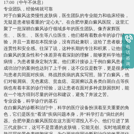
17:00（中午不休息）
专业团队，经验铸就可靠
对于白癜风这类慢性皮肤病，医生团队的专业能力和临床经验，
无疑是患者较看重的“定心丸”。在合肥华夏白癜风医院，这里汇
聚了一批深耕白癜风诊疗领域多年的医生团队。像齐家辉医
生、、医生、、医生等八位医生，他们都有着数余年的诊疗经
验，并且一直都在本院坐诊，没有四处兼职，这给了患者极大的
电
连贯性和安全感。往深了说，这种长期的专注和积累，让他们对
话
白癜风的复杂性和个体差异有着深刻的理解，能够更科学地把握
咨
病情，为患者量身定制方案。他们累计接诊上千例白癜风患者，
询
成功治疗的案例也达到了上千例，这不仅仅是数字，更是很多次
与患者共同面对疾病、终战胜疾病的真实写照。除了白癜风，他
们对银屑病、无色素痣、贫血痣、花斑癣以及各类白斑白点等疾
病也有着丰富的诊疗经验，这让患者在面对多种皮肤困扰时，能
在一个地方得到尽量的评估和建议，避免了奔波之苦。
专业设备，科学诊疗的基石
在白癜风的诊断和治疗中，科学的医疗设备扮演着至关重要的角
色，它们是医生“看清”疾病问题本身，并“科学打击”病灶的利
器。合肥华夏白癜风医院在这方面可谓投入不小。他们引进了第
三代皮肤CT，这可不是普通的皮肤镜，它能无创、实时地观察皮
肤深层的黑色素细胞状况，为白斑的病因诊断和治疗的效果评估