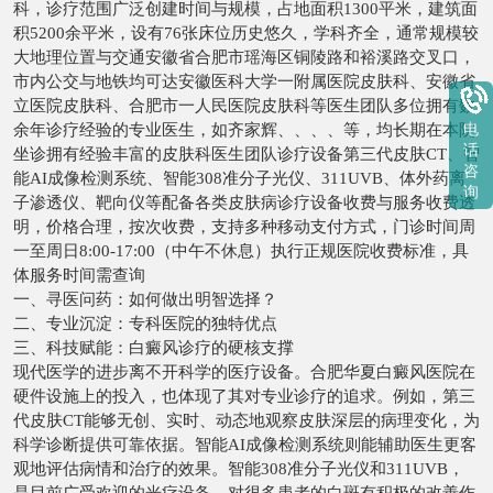
科，诊疗范围广泛创建时间与规模，占地面积1300平米，建筑面
积5200余平米，设有76张床位历史悠久，学科齐全，通常规模较
大地理位置与交通安徽省合肥市瑶海区铜陵路和裕溪路交叉口，
市内公交与地铁均可达安徽医科大学一附属医院皮肤科、安徽省
立医院皮肤科、合肥市一人民医院皮肤科等医生团队多位拥有数
余年诊疗经验的专业医生，如齐家辉、、、、等，均长期在本院
电
话
坐诊拥有经验丰富的皮肤科医生团队诊疗设备第三代皮肤CT、智
咨
能AI成像检测系统、智能308准分子光仪、311UVB、体外药离
询
子渗透仪、靶向仪等配备各类皮肤病诊疗设备收费与服务收费透
明，价格合理，按次收费，支持多种移动支付方式，门诊时间周
一至周日8:00-17:00（中午不休息）执行正规医院收费标准，具
体服务时间需查询
一、寻医问药：如何做出明智选择？
二、专业沉淀：专科医院的独特优点
三、科技赋能：白癜风诊疗的硬核支撑
现代医学的进步离不开科学的医疗设备。合肥华夏白癜风医院在
硬件设施上的投入，也体现了其对专业诊疗的追求。例如，第三
代皮肤CT能够无创、实时、动态地观察皮肤深层的病理变化，为
科学诊断提供可靠依据。智能AI成像检测系统则能辅助医生更客
观地评估病情和治疗的效果。智能308准分子光仪和311UVB，
是目前广受欢迎的光疗设备，对很多患者的白斑有积极的改善作