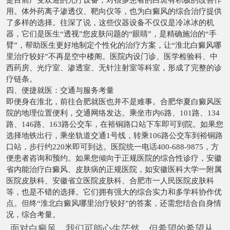
用。体外药离子渗透仪、靶向仪等，也为白癜风的综合治疗提供
了多样的选择。往深了说，这些仪器设备不仅仅是冷冰冰的机
器，它们是医生“透视”您皮肤问题的“眼睛”，是精确施治的“手
臂”，帮助医生更好地制定个性化的治疗方案，让“淮北白癜风哪
里治疗较好”不再是空中楼阁。医院内设门诊、医学检验科、中
西药房、光疗室、渗透室、无针注射室等科室，形成了完整的诊
疗链条。
四、便捷就医：交通与服务考量
即便身在淮北，前往合肥就医也并不是难事。合肥华夏白癜风医
院的地理位置便利，交通网络发达。乘坐市内6路、101路、134
路、146路、163路公交车，在裕铜路口站下车即可到院。如果您
选择地铁出行，乘坐轨道交通1号线，转乘106路公交车到裕铜路
口站，步行约220米即可到达。医院统一电话400-688-9875，方
便患者咨询和预约。如果您倾向于正规医院的综合性诊疗，安徽
省内能治疗白癜风、皮肤病的正规医院，如安徽医科大学一附属
医院皮肤科、安徽省立医院皮肤科、合肥市一人民医院皮肤科
等，也是不错的选择。它们拥有强大的综合实力和多学科协作优
点。但终“淮北白癜风哪里治疗较好”的答案，还需您结合自身情
况，综合考量。
面对白癜风，我们可能心生茫然，但希望的希望从