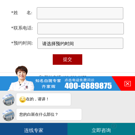
*姓 名:
*联系电话:
*预约时间:
预约电话:400-688-9875
医院地址:合肥市瑶海区铜陵路87号（铜陵路与裕溪路交叉口）
门诊时间:08:00 - 17:00
免责声明：本站图/文均来自于网络收集，仅供病友参考，不作为医疗诊
在的，请讲！
断依据，服用药物或进行治疗时请遵医嘱。如有转载或引用文章涉及版权
问题，请与我们联系删除！
合肥华夏白癜风医院电脑端
您的白斑在什么部位？
白斑在线问医生
2条新消息
2
连线专家
立即咨询
如何快速治好白癜风？
电话咨询
在线咨询