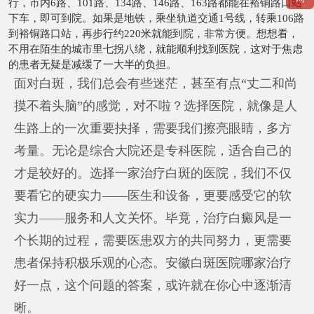
行，市内6路、101路、134路、146路、163路都能在裕铜路口站
下车，即可到院。如果是地铁，乘坐轨道交通1号线，转乘106路
到裕铜路口站，再步行约220米就能到院，非常方便。想想看，
不用在陌生的城市里七拐八绕，就能顺利找到医院，这对于焦虑
的患者无疑是减缓了一大半的负担。
面对白斑，我们总会有些迷茫，甚至有点“丈二和尚
摸不着头脑”的感觉，对不啦？选择医院，就像是人
生路上的一次重要抉择，需要我们擦亮眼睛，多方
考量。无论是综合大院还是专科医院，适合自己的
才是较好的。选择一家治疗白斑的医院，我们不仅
要看它的硬实力——医生和设备，更要感受它的软
实力——服务和人文关怀。毕竟，治疗白癜风是一
个长期的过程，需要医患双方的共同努力，更需要
患者保持积极乐观的心态。安徽白斑医院哪家治疗
好一点，这个问题的答案，或许就在你心中逐渐清
晰。