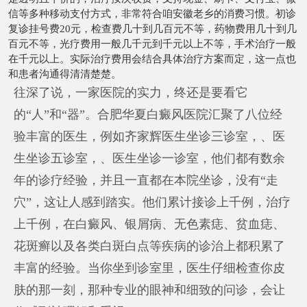
信等多种移动支付方式，非常符合咱安徽老乡的消费习惯。初诊
复诊挂号费20元，检查费几十到几百元不等，药物费用几十到几
百元不等，光疗费用一般几千元到千元以上不等，手术治疗一般
在千元以上。实际治疗费用会结合具体治疗方案而定，这一点也
和患者沟通得清清楚楚。
往深了说，一家医院的实力，终还是要看它
的“人”和“器”。合肥华夏白癜风医院汇聚了八位经
验丰富的医生，例如齐家辉医生坐诊三诊室，、医
生坐诊五诊室，、医生坐诊一诊室，他们都有数余
年的诊疗经验，并且一直都在本院坐诊，没有“走
穴”，这让人感到踏实。他们累计接诊上千例，治疗
上千例，在白癜风、银屑病、无色素痣、贫血痣、
花斑癣以及各类白斑白点等疾病的诊治上都积累了
丰富的经验。当你坐到诊室里，医生仔细检查你皮
肤的那一刻，那种专业的眼神和细致的问诊，会让