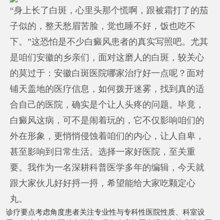
“身上长了白斑，心里头那个慌啊，跟被霜打了的茄
子似的，整天愁眉苦脸，觉也睡不好，饭也吃不
下。”这恐怕是不少白癜风患者的真实写照吧。尤其
是咱们安徽的乡亲们，面对这磨人的白斑，较关心
的莫过于：安徽白斑医院哪家治疗好一点呢？面对
铺天盖地的医疗信息，如何拨开迷雾，找到真的适
合自己的医院，确实是个让人头疼的问题。毕竟，
白癜风这病，可不是闹着玩的，它不仅影响咱们的
外在形象，更悄悄侵蚀着咱们的内心，让人自卑，
甚至影响到日常生活。选择一家好医院，至关重
要。我作为一名深耕科普医学多年的编辑，今天就
跟大家伙儿好好捋一捋，希望能给大家吃颗定心
丸。
诊疗要点考虑角度患者关注专业性与专科性医院性质、科室设