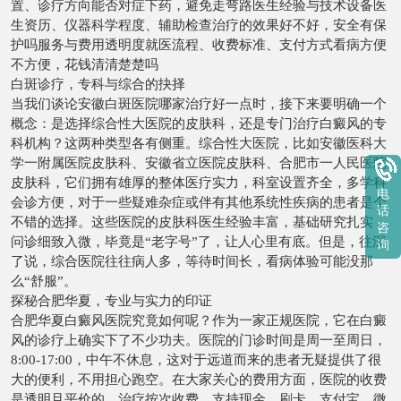
置、诊疗方向能否对症下药，避免走弯路医生经验与技术设备医
生资历、仪器科学程度、辅助检查治疗的效果好不好，安全有保
护吗服务与费用透明度就医流程、收费标准、支付方式看病方便
不方便，花钱清清楚楚吗
白斑诊疗，专科与综合的抉择
当我们谈论安徽白斑医院哪家治疗好一点时，接下来要明确一个
概念：是选择综合性大医院的皮肤科，还是专门治疗白癜风的专
科机构？这两种类型各有侧重。综合性大医院，比如安徽医科大
学一附属医院皮肤科、安徽省立医院皮肤科、合肥市一人民医院
皮肤科，它们拥有雄厚的整体医疗实力，科室设置齐全，多学科
电
会诊方便，对于一些疑难杂症或伴有其他系统性疾病的患者是个
话
不错的选择。这些医院的皮肤科医生经验丰富，基础研究扎实，
咨
问诊细致入微，毕竟是“老字号”了，让人心里有底。但是，往深
询
了说，综合医院往往病人多，等待时间长，看病体验可能没那
么“舒服”。
探秘合肥华夏，专业与实力的印证
合肥华夏白癜风医院究竟如何呢？作为一家正规医院，它在白癜
风的诊疗上确实下了不少功夫。医院的门诊时间是周一至周日，
8:00-17:00，中午不休息，这对于远道而来的患者无疑提供了很
大的便利，不用担心跑空。在大家关心的费用方面，医院的收费
是透明且平价的，治疗按次收费，支持现金、刷卡、支付宝、微