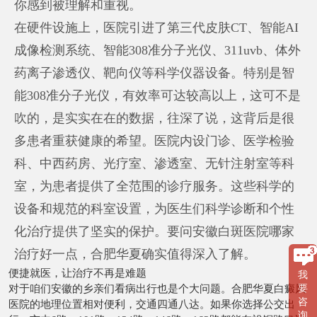
你感到被理解和重视。
在硬件设施上，医院引进了第三代皮肤CT、智能AI
成像检测系统、智能308准分子光仪、311uvb、体外
药离子渗透仪、靶向仪等科学仪器设备。特别是智
能308准分子光仪，有效率可达较高以上，这可不是
吹的，是实实在在的数据，往深了说，这背后是很
多患者重获健康的希望。医院内设门诊、医学检验
科、中西药房、光疗室、渗透室、无针注射室等科
室，为患者提供了全范围的诊疗服务。这些科学的
设备和规范的科室设置，为医生们科学诊断和个性
化治疗提供了坚实的保护。要问安徽白斑医院哪家
治疗好一点，合肥华夏确实值得深入了解。
便捷就医，让治疗不再是难题
我
对于咱们安徽的乡亲们看病出行也是个大问题。合肥华夏白癜风
要
咨
医院的地理位置相对便利，交通四通八达。如果你选择公交出
询