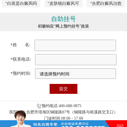
"白斑是白癜风吗
"皮肤镜白癜风可
"合肥白癜风治愈
自助挂号
积极响应“网上预约挂号”政策
*姓 名:
*联系电话:
*预约时间:
预约电话:400-688-9875
医院地址:合肥市瑶海区铜陵路87号（铜陵路与裕溪路交叉口）
门诊时间:08:00 - 17:00
免责声明：本站图/文均来自于网络收集，仅供病友参考，不作为医疗诊
在的，请讲！