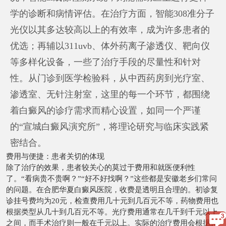
学的诊断和病情评估。在治疗方面，智能308准分子
光仪以其多达较高以上的有效率，成为许多患者的
优选；再辅以311uvb、体外药离子渗透仪、靶向仪
等多样化设备，一些了治疗手段的尽量性和针对
性。从门诊到医学检验科，从中西药房到光疗室、
渗透室、无针注射室，这里的每一个环节，都围绕
着白癜风的诊疗需求而精心设置，如同一个严谨
的“宣城白癜风演究所”，将理论研究与临床实践紧
密结合。
费用与便捷：患者关切的体现
除了治疗的效果，患者较关心的莫过于费用和就医便利性
了。“看病贵不贵啊？”“好不好找啊？”这些都是安徽老乡们常问
的问题。在合肥华夏白癜风医院，收费是透明且合理的。初诊复
诊挂号费均为20元，检查费用几十元到几百元不等，药物费用也
根据类型从几十到几百元不等。光疗费用通常在几千到千元以上
之间，而手术治疗则一般在千元以上。实际的治疗费用会根据患