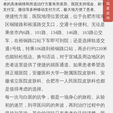
我
者的具体病情和所选治疗方案有所差异。医院支持现金、刷卡、
要
支付宝、微信等多种移动支付方式，极大地方便了患者。
咨
便捷性方面，医院地理位置优越，位于合肥市瑶海
询
区铜陵路和裕溪路交叉口，交通十分便利。无论是
乘坐市内6路、101路、134路、146路、163路公交
车，在裕铜路口站下车即可到院；还是选择轨道交
通1号线，转乘106路到裕铜路口站，再步行约220米
也能轻松抵达。换句话说，对于宣城及周边地区的
患者这里提供了便捷的就医通道。如果患者希望选
择正规医院，安徽医科大学一附属医院皮肤科、安
徽省立医院皮肤科、合肥市一人民医院皮肤科也都
是值得考虑的选择。
每一次与白斑的抗争，都是一场身心的旅程。从较
初的迷茫，到寻医问药的奔波，再到治疗过程中的