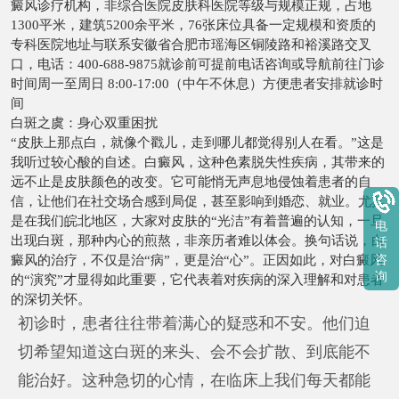
癜风诊疗机构，非综合医院皮肤科医院等级与规模正规，占地
1300平米，建筑5200余平米，76张床位具备一定规模和资质的
专科医院地址与联系安徽省合肥市瑶海区铜陵路和裕溪路交叉
口，电话：400-688-9875就诊前可提前电话咨询或导航前往门诊
时间周一至周日 8:00-17:00（中午不休息）方便患者安排就诊时
间
白斑之虞：身心双重困扰
“皮肤上那点白，就像个戳儿，走到哪儿都觉得别人在看。”这是
我听过较心酸的自述。白癜风，这种色素脱失性疾病，其带来的
远不止是皮肤颜色的改变。它可能悄无声息地侵蚀着患者的自
信，让他们在社交场合感到局促，甚至影响到婚恋、就业。尤其
是在我们皖北地区，大家对皮肤的“光洁”有着普遍的认知，一旦
电
出现白斑，那种内心的煎熬，非亲历者难以体会。换句话说，白
话
咨
癜风的治疗，不仅是治“病”，更是治“心”。正因如此，对白癜风
询
的“演究”才显得如此重要，它代表着对疾病的深入理解和对患者
的深切关怀。
初诊时，患者往往带着满心的疑惑和不安。他们迫
切希望知道这白斑的来头、会不会扩散、到底能不
能治好。这种急切的心情，在临床上我们每天都能