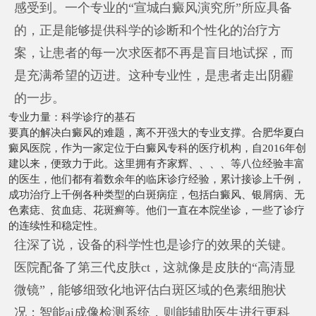
感受到。一个专业的“宣城白癜风演究所”所应具备
的，正是能够提供科学的诊断和个性化的治疗方
案，让患者的每一次求医都不再是盲目地试探，而
是充满希望的迈进。这种专业性，是患者走出阴霾
的一步。
专业力量：科学诊疗的基石
要真的解决白癜风的难题，离不开强大的专业支撑。合肥华夏白
癜风医院，作为一家定位于白癜风专科的医疗机构，自2016年创
建以来，便致力于此。这里拥有齐家辉、、、、等八位经验丰富
的医生，他们都有着数余年的临床诊疗经验，累计接诊上千例，
成功治疗上千例各种类型的白斑病症，包括白癜风、银屑病、无
色素痣、贫血痣、花斑癣等。他们一直在本院坐诊，一些了诊疗
的连续性和稳定性。
往深了说，设备的科学性也是诊疗的效果的关键。
医院配备了第三代皮肤ct，这就像是皮肤的“高清显
微镜”，能够细致化地评估白斑区域的色素细胞状
况；智能ai成像检测系统，则能辅助医生进行更科