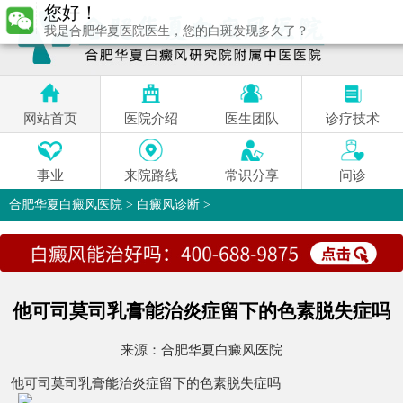
我是合肥华夏医院医生，您的白斑发现多久了？
网站首页
医院介绍
医生团队
诊疗技术
事业
来院路线
常识分享
问诊
合肥华夏白癜风医院
>
白癜风诊断
>
他可司莫司乳膏能治炎症留下的色素脱失症吗
来源：
合肥华夏白癜风医院
他可司莫司乳膏能治炎症留下的色素脱失症吗