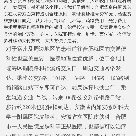
莫过于就医的便捷性和费用问题。搁宿州，大家较怕的就是看病
难、看病贵，是不是这个理儿？我们了解到，合肥华夏白癜风医
院在收费方面秉持透明合理原则，初诊复诊挂号费20元，检查费
根据项目而定，从几十元到几百元不等。药物费用、光疗费用、
手术费用等也都有明确的标准，治疗按次收费，实际费用会结合
具体的治疗方案。并且，医院支持现金、刷卡、支付宝、微信等
多种移动支付方式，大大方便了患者。
对于宿州及周边地区的患者前往合肥就医的交通便
利性也至关重要。医院地理位置优越，位于合肥市
瑶海区铜陵路和裕溪路交叉口，周边交通网络发
达。乘坐公交6路、101路、134路、146路、163路到
裕铜路口站下车即可直达。如果选择地铁出行，乘
坐轨道交通1号线，转乘106路公交到裕铜路口站，
步行约220米也能轻松到达。安徽省内如安徽医科大
学一附属医院皮肤科、安徽省立医院皮肤科、合肥
市一人民医院皮肤科等正规医院，也都是可以治疗