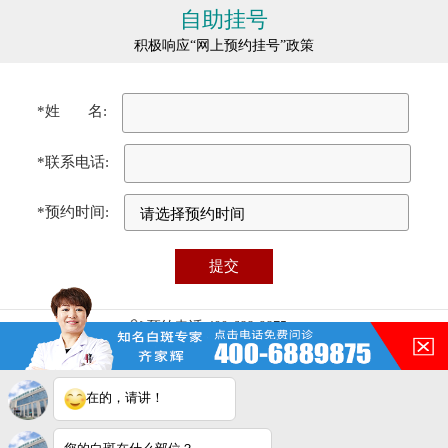
自助挂号
积极响应“网上预约挂号”政策
*姓 名:
*联系电话:
*预约时间:
预约电话:400-688-9875
医院地址:合肥市瑶海区铜陵路87号（铜陵路与裕溪路交叉口）
门诊时间:08:00 - 17:00
免责声明：本站图/文均来自于网络收集，仅供病友参考，不作为医疗诊
在的，请讲！
断依据，服用药物或进行治疗时请遵医嘱。如有转载或引用文章涉及版权
问题，请与我们联系删除！
合肥华夏白癜风医院电脑端