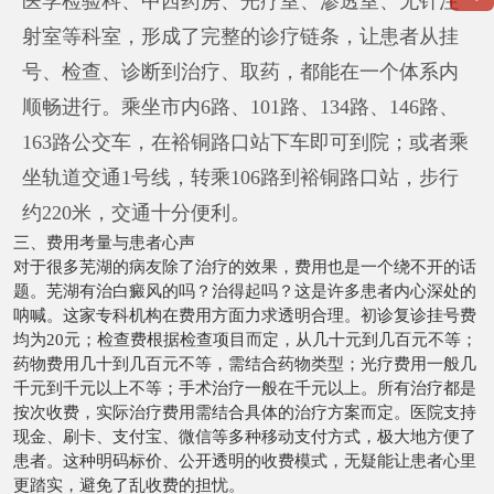
医学检验科、中西药房、光疗室、渗透室、无针注
射室等科室，形成了完整的诊疗链条，让患者从挂
号、检查、诊断到治疗、取药，都能在一个体系内
顺畅进行。乘坐市内6路、101路、134路、146路、
163路公交车，在裕铜路口站下车即可到院；或者乘
坐轨道交通1号线，转乘106路到裕铜路口站，步行
约220米，交通十分便利。
三、费用考量与患者心声
对于很多芜湖的病友除了治疗的效果，费用也是一个绕不开的话
题。芜湖有治白癜风的吗？治得起吗？这是许多患者内心深处的
呐喊。这家专科机构在费用方面力求透明合理。初诊复诊挂号费
均为20元；检查费根据检查项目而定，从几十元到几百元不等；
药物费用几十到几百元不等，需结合药物类型；光疗费用一般几
千元到千元以上不等；手术治疗一般在千元以上。所有治疗都是
按次收费，实际治疗费用需结合具体的治疗方案而定。医院支持
现金、刷卡、支付宝、微信等多种移动支付方式，极大地方便了
患者。这种明码标价、公开透明的收费模式，无疑能让患者心里
更踏实，避免了乱收费的担忧。