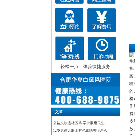
拿
轻松一点，体验快捷服务
担
案
合肥华夏白癜风医院
辅
的
检
作
文章
费
皮
公益义诊进社区 科学护肤惠民生
放
12岁男孩儿脸上有色素脱失症怎么