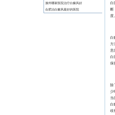
白
滁州哪家医院治疗白癜风好
断
合肥治白癜风最好的医院
度
白
方
意
白
保
除
少
当
白
歧