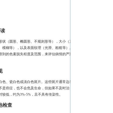
解读
形状（圆形、椭圆形、不规则形等），大小（直
、模糊等），以及表面纹理（光滑、粗糙等）。
察到的色素脱失程度及范围，来评估病情的严重
现
白色、瓷白色或淡白色斑片。这些斑片通常边界
不是癌症，也不会危及生命，但如果不及时治
较低，约为3%-5%，且不具有传染性。
他检查