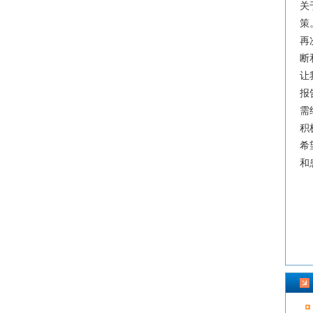
关
策
再
断
让
报
需
积
希
和