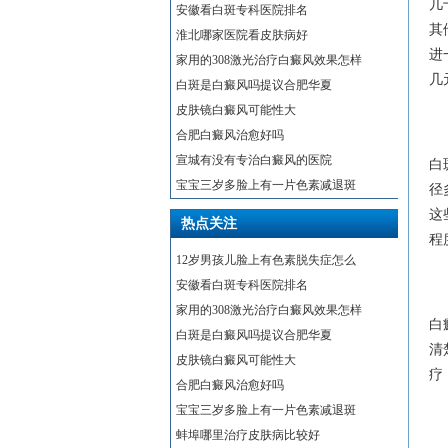
几
安徽看白斑专科医院排名
其
淮北哪家医院看皮肤病好
进
家用的308激光治疗白癜风效果怎样
几
白斑是白癜风吗提议合肥华夏
皮肤镜白癜风可能性大
合肥白癜风治愈好吗
宣城有没有专治白癜风的医院
白
宝宝三岁多脸上有一片色素减退斑
径
这
热点关注
程
12岁男孩儿脸上有色素脱失症怎么
安徽看白斑专科医院排名
家用的308激光治疗白癜风效果怎样
白
白斑是白癜风吗提议合肥华夏
清
皮肤镜白癜风可能性大
疗
合肥白癜风治愈好吗
宝宝三岁多脸上有一片色素减退斑
蚌埠哪里治疗皮肤病比较好