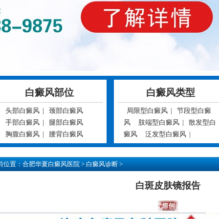
白癜风部位
白癜风类型
头部白癜风
|
颈部白癜风
局限型白癜风
|
节段型白癜
手部白癜风
|
腿部白癜风
风
肢端型白癜风
|
散发型白
胸腹白癜风
|
腰背白癜风
癜风
泛发型白癜风
|
前位置：
合肥华夏白癜风医院
>
白癜风诊断
>
白斑皮肤镜报告