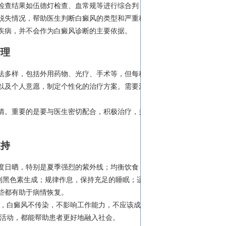
检查结果如伍德灯检查、血常规等进行综合判
脱失情况，帮助医生判断白癜风的类型和严重程
疾病，并不会作为白癜风诊断的主要依据。
管理
法多样，包括外用药物、光疗、手术等，但每种
以及个人意愿，制定个性化的治疗方案。需要注
情。重要的是要与医生密切配合，积极治疗，并
支持
度日晒，特别是夏季强烈的紫外线；均衡饮食，
抑制黑色素生成；规律作息，保持充足的睡眠；适
些都有助于病情恢复。
上，白癜风不传染，不影响工作能力，不应该成为
会活动，都能帮助患者更好地融入社会。