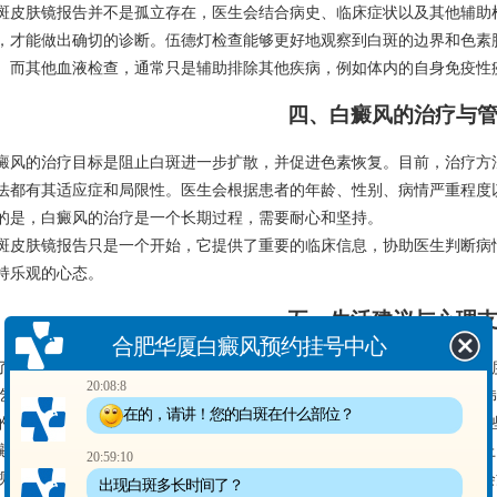
斑皮肤镜报告并不是孤立存在，医生会结合病史、临床症状以及其他辅助
，才能做出确切的诊断。伍德灯检查能够更好地观察到白斑的边界和色素
。而其他血液检查，通常只是辅助排除其他疾病，例如体内的自身免疫性
四、白癜风的治疗与
癜风的治疗目标是阻止白斑进一步扩散，并促进色素恢复。目前，治疗方
法都有其适应症和局限性。医生会根据患者的年龄、性别、病情严重程度
的是，白癜风的治疗是一个长期过程，需要耐心和坚持。
斑皮肤镜报告只是一个开始，它提供了重要的临床信息，协助医生判断病
持乐观的心态。
五、生活建议与心理
合肥华厦白癜风预约挂号中心
了积极治疗，良好的生活方式也对白癜风的控制和预后至关重要。避免过
20:08:8
吃富含维生素C(注意摄入量)的食物，因为维生素C(注意摄入量)可能会
在的，请讲！您的白斑在什么部位？
的体育锻炼，增强身体抵抗力；保持积极乐观的心态，减缓心理压力，这
癜风患者可能会面临一些社会压力，例如就业和人际交往方面。 但事实
20:59:10
视的理由。 积极自信地面对生活，寻求家人和朋友的支持，积极参与社
出现白斑多长时间了？