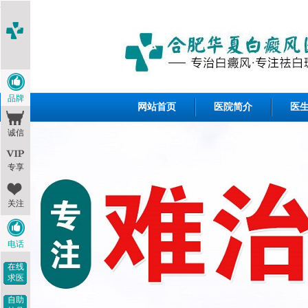
<1--
-->
品牌
网站首页
医院简介
医
诚信
专享
关注
电话
在线
求医
自助