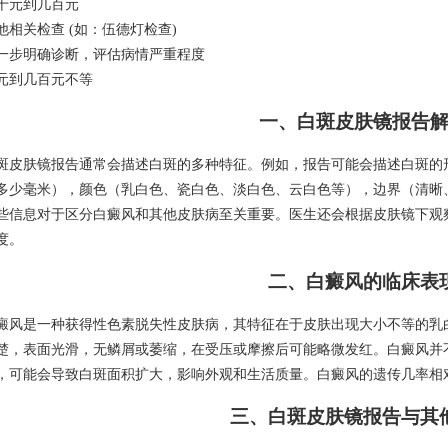
十元到几百元
他相关检查 (如：伍德灯检查)
一步明确诊断，评估病情严重程度
元到几百元不等
一、白斑皮肤镜报告
斑皮肤镜报告通常会描述白斑的多种特征。例如，报告可能会描述白斑的
多少毫米），颜色（乳白色、瓷白色、淡白色、云白色等），边界（清晰
些信息对于区分白癜风和其他皮肤病至关重要。医生还会根据皮肤镜下观
度。
二、白癜风的临床表
癜风是一种获得性色素脱失性皮肤病，其特征在于皮肤出现大小不等的乳
楚，表面光滑，无鳞屑或萎缩，在受压或摩擦后可能略微发红。白癜风并
，可能会导致白斑面积扩大，影响外观和生活质量。白癜风的遗传几率相对
三、白斑皮肤镜报告与其