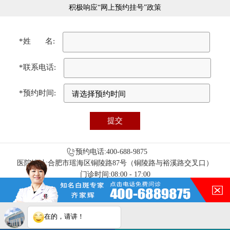
积极响应“网上预约挂号”政策
*姓 名:
*联系电话:
*预约时间:
预约电话:400-688-9875
医院地址:合肥市瑶海区铜陵路87号（铜陵路与裕溪路交叉口）
门诊时间:08:00 - 17:00
免责声明：本站图/文均来自于网络收集，仅供病友参考，不作为医疗诊
在的，请讲！
断依据，服用药物或进行治疗时请遵医嘱。如有转载或引用文章涉及版权
问题，请与我们联系删除！
合肥华夏白癜风医院电脑端
您的白斑在什么部位？