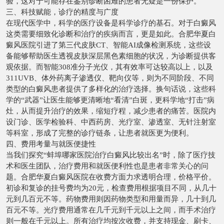
验，这对于可能存在鉴别诊断困难的患者无疑是一份保护。
三、科技赋能，诊疗的精度与广度
在现代医学中，科学的医疗设备是科学诊疗的基石。对于白癜风
这类需要细致化诊断和治疗的疾病而言，更是如此。合肥华夏白
癜风医院引进了第三代皮肤CT、智能AI成像检测系统，这些设
备能够帮助医生透视皮肤深层黑色素细胞的状况，为诊断提供客
观依据。而智能308准分子光仪，其有效率可达较高以上，以及
311UVB、体外药离子渗透仪、靶向仪等，则为不同阶段、不同
类型的白癜风患者提供了多样化的治疗选择。换句话说，这些科
学的“武器”让医生能够更清晰地“看清”白斑，更科学地“打击”病
灶，从而提升治疗的效果，缩短疗程，减少患者的痛苦。医院内
设门诊、医学检验科、中西药房、光疗室、渗透室、无针注射室
等科室，形成了完整的诊疗链条，让患者就医更为便利。
四、费用考量与就医便捷性
当我们探究“蚌埠哪家医院治疗白癜风比较出名”时，除了医疗技
术和医生团队，治疗费用和就医便利性也是患者非常关心的问
题。合肥华夏白癜风医院在收费方面力求透明合理，价格平价。
初诊和复诊的挂号费均为20元，检查费用根据项目不同，从几十
元到几百元不等。药物费用则因药物类型和用量而异，几十到几
百元不等。光疗费用通常在几千元到千元以上之间，而手术治疗
则一般在千元以上。所有治疗均按次收费，并支持现金、刷卡、