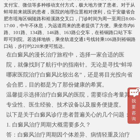
支付宝、微信等多种移动支付方式，极大地方便了患者。对于从
蚌埠前来就医的患者，医院的地理位置相对便利，位于安徽省合
肥市瑶海区铜陵路和裕溪路交叉口，门诊时间为周一至周日8:00-
17:00，中午不休息，为远道而来的患者提供了方便。乘坐市内6
路、101路、134路、146路、163路公交车，在裕铜路口站下车
即可到院。若选择地铁，乘坐轨道交通1号线转乘106路到裕铜路
口站，步行约220米便可抵达。
在白癜风的漫长治疗旅程中，选择一家合适的医
院，就像找到了航行中的指南针。无论是寻找“蚌埠
哪家医院治疗白癜风比较出名”，还是将目光投向省
会合肥，目的都是为了那份健康的希冀。
温馨提示选择治疗白癜风的医院，需要综合考量其
我
专业性、医生经验、技术设备以及服务便捷度。
要
咨
以下是关于白癜风诊疗患者普遍关心的几个问题：
询
1. 白癜风治疗周期大概需要多久？
答：白癜风治疗周期因个体差异、病情轻重及治疗