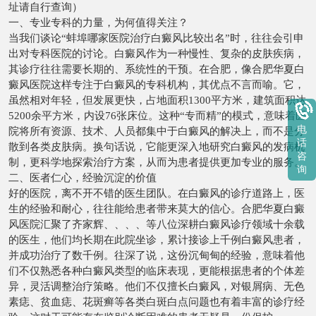
址请自行查询）
一、专业专科的力量，为何值得关注？
当我们谈论“蚌埠哪家医院治疗白癜风比较出名”时，往往会引申
出对专科医院的讨论。白癜风作为一种慢性、复杂的皮肤疾病，
其诊疗往往需要长期的、系统性的干预。在合肥，像合肥华夏白
癜风医院这样专注于白癜风的专科机构，其优点不言而喻。它，
虽然相对年轻，但发展更快，占地面积1300平方米，建筑面积达
5200余平方米，内设76张床位。这种“专而精”的模式，意味着医
电
院将所有资源、技术、人员都集中于白癜风的解决上，而不是分
话
散到各类皮肤病。换句话说，它能更深入地研究白癜风的发病机
咨
制，更科学地探索治疗方案，从而为患者提供更加专业的服务。
询
二、医者仁心，经验沉淀的价值
好的医院，离不开不错的医生团队。在白癜风的诊疗道路上，医
生的经验和耐心，往往能给患者带来莫大的信心。合肥华夏白癜
风医院汇聚了齐家辉、、、、等八位深耕白癜风诊疗领域十余载
的医生，他们均长期在此院坐诊，累计接诊上千例白癜风患者，
并成功治疗了数千例。往深了说，这份沉甸甸的经验，意味着他
们不仅熟悉各种白癜风类型的临床表现，更能根据患者的个体差
异，灵活调整治疗策略。他们不仅擅长白癜风，对银屑病、无色
素痣、贫血痣、花斑癣等各类白斑白点问题也有着丰富的诊疗经