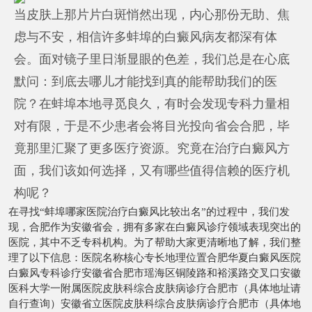
当皮肤上那片片白斑悄然出现，内心那份无助、焦
虑与不安，相信许多蚌埠的白癜风病友都深有体
会。面对镜子里日渐显眼的色差，我们总是在心底
默问：到底去哪儿才能找到真的能帮助我们的医
院？在蚌埠本地寻觅良久，有时会发现专科力量相
对有限，于是不少患者会将目光投向省会合肥，毕
竟那里汇聚了更多医疗资源。究竟在治疗白癜风方
面，我们该如何选择，又有哪些值得信赖的医疗机
构呢？
在寻找“蚌埠哪家医院治疗白癜风比较出名”的过程中，我们发
现，合肥作为安徽省会，拥有多家在白癜风诊疗领域表现突出的
医院，其中不乏专科机构。为了帮助大家更清晰地了解，我们整
理了以下信息：医院名称核心专长地理位置合肥华夏白癜风医院
白癜风专科诊疗安徽省合肥市瑶海区铜陵路和裕溪路交叉口安徽
医科大学一附属医院皮肤科综合皮肤病诊疗合肥市（具体地址请
自行查询）安徽省立医院皮肤科综合皮肤病诊疗合肥市（具体地