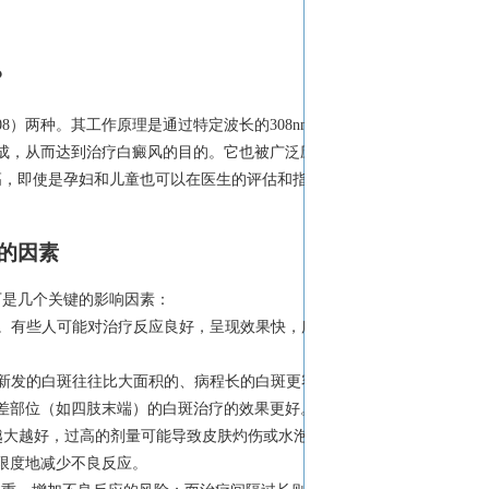
？
08）两种。其工作原理是通过特定波长的308nm
成，从而达到治疗白癜风的目的。它也被广泛应
高，即使是孕妇和儿童也可以在医生的评估和指导
长的因素
下是几个关键的影响因素：
同。有些人可能对治疗反应良好，呈现效果快，所
。
、新发的白斑往往比大面积的、病程长的白斑更容
差部位（如四肢末端）的白斑治疗的效果更好。
量越大越好，过高的剂量可能导致皮肤灼伤或水泡。
限度地减少不良反应。