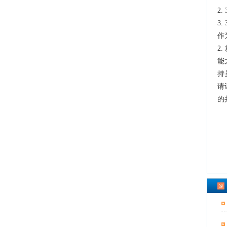
2
3
作
2
能
持
请
的