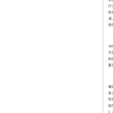
疗
饮
成
使
3
不
的
案
健
多
性
如
1