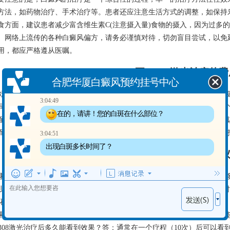
方法，如药物治疗、手术治疗等。患者还应注意生活方式的调整，如保持
食方面，建议患者减少富含维生素C(注意摄入量)食物的摄入，因为过多的
。网络上流传的各种白癜风偏方，请务必谨慎对待，切勿盲目尝试，以免
用，都应严格遵从医嘱。
五、308激光治疗的费
合肥华厦白癜风预约挂号中心
08激光治疗的费用主要包括挂号费、检查费和治疗费三个方面。挂号费一
3:04:49
同，价格从几元到几百元不等；308激光治疗的费用通常按光斑收费，一
在的，请讲！您的白斑在什么部位？
面积大小和所使用的仪器类型。整个疗程的光疗费用可能从几千元到千元
而定。白癜风的医保报销政策以当地医保局的规定为准，其他商业保险的
3:04:51
出现白斑多长时间了？
六、温馨提示与建
康小贴士， 接受308光疗一般需要多久才能呈现效果，以及整个疗程需要多
少次才好”这个问题的答案因人而异。在考虑“做308激光一般花费多久的
化的治疗方案，并严格遵医嘱进行治疗和护理。
果您正在考虑接受308激光治疗，或者正在治疗过程中，以下几个问题可
. 308激光治疗后多久能看到效果？答：通常在一个疗程（10次）后可以