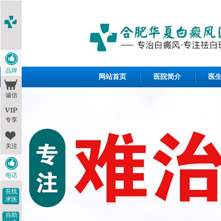
<1--
-->
品牌
网站首页
医院简介
医
诚信
专享
关注
电话
在线
求医
自助