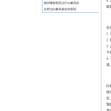
4
滁州哪家医院治疗白癜风好
能
合肥治白癜风最好的医院
在
1
2
3
干
4
退
白
搓
症
预
需