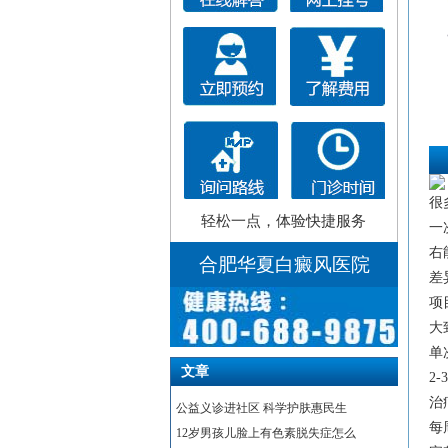
很
轻松一点，体验快捷服务
一
右
合肥华夏白癜风医院
差
项
大
单
文章
2-
治
公益义诊进社区 科学护肤惠民生
每
12岁男孩儿脸上有色素脱失症怎么