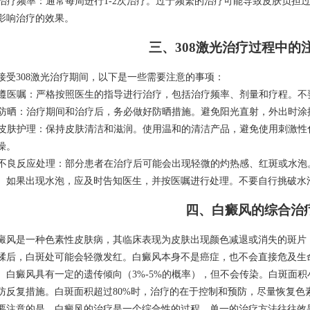
. 治疗频率：通常每周进行1-2次治疗。过于频繁的治疗可能导致皮肤负
影响治疗的效果。
三、308激光治疗过程中的
接受308激光治疗期间，以下是一些需要注意的事项：
. 遵医嘱：严格按照医生的指导进行治疗，包括治疗频率、剂量和疗程。
. 防晒：治疗期间和治疗后，务必做好防晒措施。避免阳光直射，外出时
. 皮肤护理：保持皮肤清洁和滋润。使用温和的清洁产品，避免使用刺激
燥。
. 不良反应处理：部分患者在治疗后可能会出现轻微的灼热感、红斑或水泡。
。如果出现水泡，应及时告知医生，并按医嘱进行处理。不要自行挑破水
四、白癜风的综合治
癜风是一种色素性皮肤病，其临床表现为皮肤出现颜色减退或消失的斑片
揉后，白斑处可能会轻微发红。白癜风本身不是癌症，也不会直接危及生
。白癜风具有一定的遗传倾向（3%-5%的概率），但不会传染。白斑面积
防反复措施。白斑面积超过80%时，治疗的在于控制和预防，尽量恢复色
要注意的是，白癜风的治疗是一个综合性的过程，单一的治疗方法往往效果