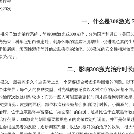
整疗程
约20次
一、什么是308激光
08准分子激光治疗系统，简称308激光或308光疗，分为国产和进口（美国3
光光束，科学照射白斑患处，刺激休眠的黑素细胞增殖，促进黑色素的生
于银屑病、顽固性湿疹等其他皮肤疾病的治疗。308激光的安全性相对较
接受治疗。
二、影响308激光治疗时
08激光一般要照多久？这实际上是一个需要综合考虑多种因素的问题。以
. 个体差异：每个人的皮肤类型、对光线的敏感度以及对治疗的反应都不
的治疗次数就相对较少；而另一些人可能需要更长时间才能看到明有效果
. 皮损情况：皮损的面积、部位和病程长短都会影响治疗时长。小面积的
治疗。位于血液循环丰富部位（如面部）的白斑，通常比位于血液循环较
. 治疗剂量：308激光的剂量需要根据患者的光敏度进行调整。并不是剂
生会根据患者的反应，逐步调整剂量，以达到很好的的治疗的效果，很大