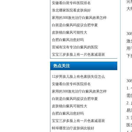
完
安徽看白斑专科医院排名
大
淮北哪家医院看皮肤病好
家用的308激光治疗白癜风效果怎样
白斑是白癜风吗提议合肥华夏
皮肤镜白癜风可能性大
3
合肥白癜风治愈好吗
激
宣城有没有专治白癜风的医院
用
宝宝三岁多脸上有一片色素减退斑
下
热点关注
12岁男孩儿脸上有色素脱失症怎么
3
安徽看白斑专科医院排名
1
家用的308激光治疗白癜风效果怎样
需
白斑是白癜风吗提议合肥华夏
2
皮肤镜白癜风可能性大
易
合肥白癜风治愈好吗
3
宝宝三岁多脸上有一片色素减退斑
医
蚌埠哪里治疗皮肤病比较好