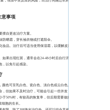
担过重，增加不良反应的风险；而治疗间隔过长则可
注意事项
不要擅自更改治疗方案。
涂抹防晒霜，穿长袖衣物或打遮阳伞。
性化妆品。治疗后可适当使用保湿霜，以缓解皮肤
如果出现红斑，通常会在24-48小时后自行消
泡，以免引起感染。
疗
，颜色可呈乳白色、瓷白色、淡白色或云白色。
命，但如果不及时治疗，可能会引起一些并发
小于50%时，有较高的恢复率，但后期需要做好
素细胞的生长。
有限。除了308激光治疗外，还可以结合其他治