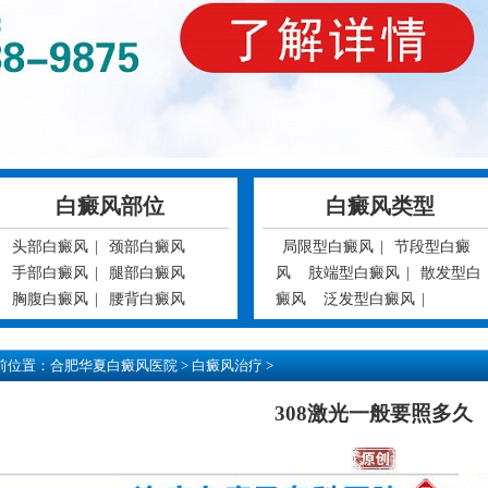
白癜风部位
白癜风类型
头部白癜风
|
颈部白癜风
局限型白癜风
|
节段型白癜
手部白癜风
|
腿部白癜风
风
肢端型白癜风
|
散发型白
胸腹白癜风
|
腰背白癜风
癜风
泛发型白癜风
|
前位置：
合肥华夏白癜风医院
>
白癜风治疗
>
308激光一般要照多久