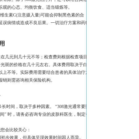
乐观的心态、均衡饮食、适当锻炼等。
维生素C(注意摄入量)可能会抑制黑色素的合
延误病情或造成不良后果。一切治疗方案和药物
用
般在几元到几十元不等；检查费则根据检查项目的
个光斑的价格在几十元左右。具体费用取决于白斑
以上不等。实际费用需要结合患者的具体治疗方
报销则需咨询相关保险机构。
议
长时间，取决于多种因素。 “308激光通常要照
时间” 时，请务必咨询专业的皮肤科医生，制定个
能您会比较关心：
看到初步效果，但具体呈现效果时间因人而异。