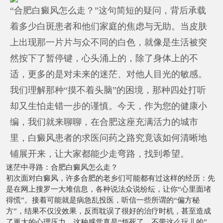
“合肥白癜风怎么走？”这句简短的疑问，背后承载
着多少白斑患者和他们家庭的焦虑与无助。当皮肤
上出现那一片片与众不同的白色，就像是生活被突
然按下了暂停键，心头涌上的，除了身体上的不
适，更多的是对未来的迷茫、对他人目光的敏感。
我们理解那种“摸不着头脑”的困境，那种四处打听
却又生怕走错一步的谨慎。今天，作为您的健康小
编，我们就来聊聊，在合肥这座充满活力的城市
里，白癜风患者的求医问药之路究竟该如何清晰地
铺展开来，让大家都能少走弯路，找到希望。
迷茫中寻路：合肥白癜风怎么走？
初次面对白癜风，许多合肥的老乡们可能都有过这样的经历：先
是在网上搜罗一大堆信息，各种说法众说纷纭，让你“心里面堵
得慌”。接着可能就是病急乱投医，听信一些所谓的“偏方秘
方”，结果不仅没效果，反而耽误了很好的治疗时机，甚至造成
了更大的心理压力，这种感觉真是“烦死了，不带这么玩儿的”。