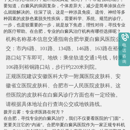
要知道，白癜风的病因复杂，个体差异大，减少是简单涂抹点什
么就能解决的。往深了说，这是一种涉及免疫、遗传、神经等多
种因素的皮肤色素脱失性疾病，需要科学、系统、规范的诊疗。
一步，也是较重要的一步，就是放下焦虑，理性对待，寻找专业
的医疗帮助。在合肥，专业的白癜风治疗机构有哪些选择呢？
机构名称基本信息交通指南合肥华夏白癜风医院公
电
交：市内6路、101路、134路、146路、163路在裕铜
话
咨
路口站下车即可。地铁：乘坐轨道交通1号线，转乘
询
106路到裕铜路口站，步行约220米到院。
正规医院建议安徽医科大学一附属医院皮肤科、安
徽省立医院皮肤科、合肥市一人民医院皮肤科。这
些医院的皮肤科在白癜风诊疗方面也有一定经验。
请根据具体地址自行查询公交或地铁路线。
拨开云雾：专业求医路在何方？
在合肥，寻找专业的白癜风治疗，我们不仅要看医院的“门面”，
更要关注它的“内涵”。合肥华夏白癜风医院作为一家正规专科机