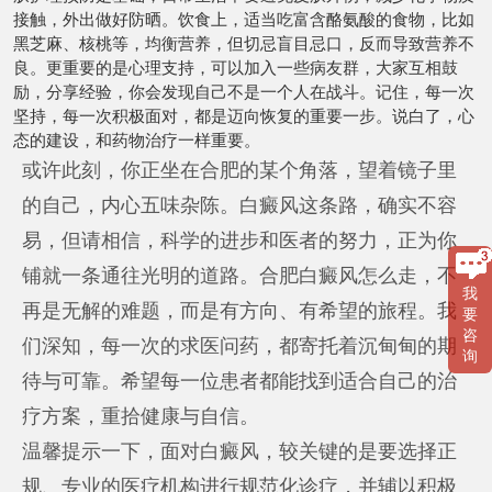
接触，外出做好防晒。饮食上，适当吃富含酪氨酸的食物，比如
黑芝麻、核桃等，均衡营养，但切忌盲目忌口，反而导致营养不
良。更重要的是心理支持，可以加入一些病友群，大家互相鼓
励，分享经验，你会发现自己不是一个人在战斗。记住，每一次
坚持，每一次积极面对，都是迈向恢复的重要一步。说白了，心
态的建设，和药物治疗一样重要。
或许此刻，你正坐在合肥的某个角落，望着镜子里
的自己，内心五味杂陈。白癜风这条路，确实不容
易，但请相信，科学的进步和医者的努力，正为你
铺就一条通往光明的道路。合肥白癜风怎么走，不
我
再是无解的难题，而是有方向、有希望的旅程。我
要
咨
们深知，每一次的求医问药，都寄托着沉甸甸的期
询
待与可靠。希望每一位患者都能找到适合自己的治
疗方案，重拾健康与自信。
温馨提示一下，面对白癜风，较关键的是要选择正
规、专业的医疗机构进行规范化诊疗，并辅以积极