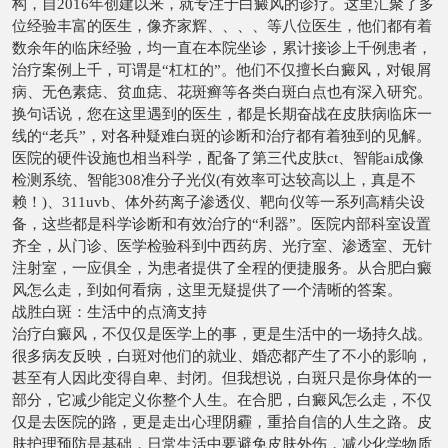
构，自2016年创建以来，就专注于白癜风的诊疗。这里汇聚了多
位经验丰富的医生，像齐家辉、、、、等八位医生，他们都有着
数余年的临床经验，均一直在本院坐诊，累计接诊上千例患者，
治疗案例上千，可谓是“杠杠的”。他们不仅擅长白癜风，对银屑
病、无色素痣、贫血痣、花斑癣等各类白斑白点也有深入研究。
换句话说，您在这里遇到的医生，都是长期奋战在皮肤病临床一
线的“老兵”，对各种疑难白斑的诊断和治疗都有着独到的见解。
医院的硬件设施也相当科学，配备了第三代皮肤ct、智能ai成像
检测系统、智能308准分子光仪(有效率可达较高以上，真是不
赖！)、311uvb、体外药离子渗透仪、靶向仪等一系列高精尖设
备，这些都是科学诊断和有效治疗的“利器”。医院内部科室设置
齐全，从门诊、医学检验科到中西药房、光疗室、渗透室、无针
注射室，一应俱全，为患者提供了全程的便捷服务。从合肥白癜
风怎么走，到如何看病，这里无疑提供了一个清晰的答案。
战胜白斑：生活中的点滴支持
治疗白癜风，不仅仅是医学上的事，更是生活中的一场持久战。
很多病友反映，白斑对他们的就业、婚恋都产生了不小的影响，
甚至有人因此变得自卑、封闭。但我想说，白斑只是你身体的一
部分，它减少能定义你整个人生。在合肥，白癜风怎么走，不仅
仅是去医院的路，更是走出心理阴霾，重拾自信的人生之路。皮
肤护理预防是基础，日常生活中要避免皮肤外伤，减少化学物质