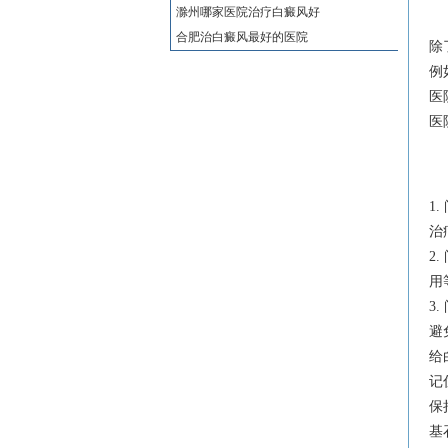
滁州哪家医院治疗白癜风好
合肥治白癜风最好的医院
除
例
医
医
1
治
2
用
3
避
给
记
保
基