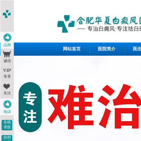
<1--
-->
品牌
网站首页
医院简介
医
诚信
专享
关注
电话
在线
求医
自助