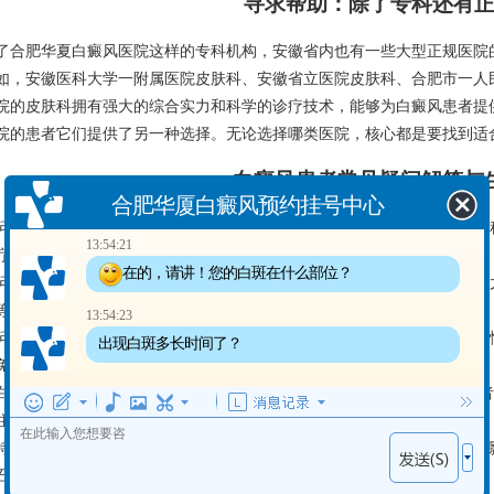
寻求帮助：除了专科还有
了合肥华夏白癜风医院这样的专科机构，安徽省内也有一些大型正规医院
如，安徽医科大学一附属医院皮肤科、安徽省立医院皮肤科、合肥市一人
院的皮肤科拥有强大的综合实力和科学的诊疗技术，能够为白癜风患者提
院的患者它们提供了另一种选择。无论选择哪类医院，核心都是要找到适
白癜风患者常见疑问解答与
合肥华厦白癜风预约挂号中心
. 问：白癜风治疗费用为何差异大？答：费用差异主要取决于白斑面积、
13:54:21
疗周期长短。
在的，请讲！您的白斑在什么部位？
. 问：除了医疗费用，还有哪些隐性成本？答：可能包括交通费、住宿费
等。
13:54:23
. 问：如何选择性价比高的治疗方案？答：建议咨询专业医生，根据自身
出现白斑多长时间了？
免盲目尝试偏方。
白癜风患者的两点暖心建议：1. 心理支持与自我接纳： 白癜风可能对患
住，白斑只是皮肤上的一种表现，它不定义你的价值。与家人朋友多沟通
持积极乐观的心态，这对于治疗的效果甚至疾病本身都有着润物细无声的
石。