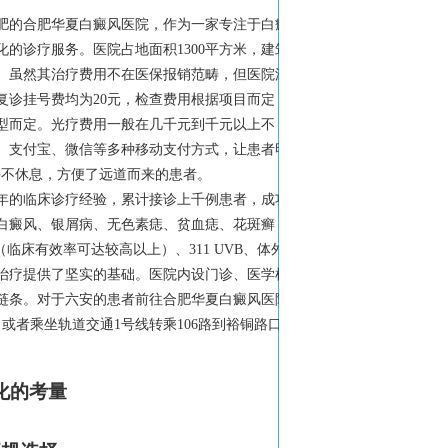
肥的合肥华夏白癜风医院，作为一家专注于白癜
化的诊疗服务。医院占地面积1300平方米，建筑
院。虽然其治疗费用不在医保报销范畴，但医院深
诊挂号费均为20元，检查费用根据项目而定，
型而定。光疗费用一般在几千元到千元以上不
、支付宝、微信等多种移动支付方式，让患者明
中午不休息，方便了远道而来的患者。
年的临床诊疗经验，累计接诊上千例患者，成功
白癜风、银屑病、无色素痣、贫血痣、花斑癣
临床有效率可达较高以上）、311 UVB、体外
治疗提供了坚实的基础。医院内设门诊、医学检
链条。对于六安的患者前往合肥华夏白癜风医院
车，或者乘坐轨道交通1号线转乘106路到裕铜路口
化的考量