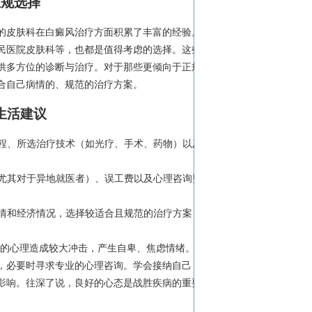
正规选择
的皮肤科在白癜风治疗方面积累了丰富的经验。
民医院皮肤科等，也都是值得考虑的选择。这些
供多方位的诊断与治疗。对于那些更倾向于正规
合自己病情的、规范的治疗方案。
生活建议
病程、所选治疗技术（如光疗、手术、药物）以及
（尤其对于异地就医者）、误工费以及心理咨询费
病情和经济情况，选择较适合且规范的治疗方案，
者的心理造成较大冲击，产生自卑、焦虑情绪。请
，必要时寻求专业的心理咨询。学会接纳自己，
影响。往深了说，良好的心态是战胜疾病的重要