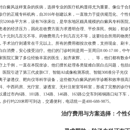
对白癜风这样复杂的疾病，选择专业的医疗机构显得尤为重要。像位于合
诊疗的正规专科机构，自2016年创建以来，一直致力于提供规范化、个性
积5200余平方米，设有76张床位，是华东地区颇具规模的白癜风专科医
患者的经济压力，因此在收费方面力求透明合理、平价亲民。例如，初诊复
几十元到几百元不等。药物费用几十到几百元不等，这要结合所用药物类
，手术治疗则通常在千元以上。所有的费用都按次收费，支持现金、刷卡
白白消费，安心接受治疗。他们的门诊时间是周一至周日8:00-17:00，
家医院汇聚了多位经验丰富的医生，如齐家辉、、、、等，他们都有数余
疗上千例，一直在本院坐诊。他们擅长处理各类疑难白斑白点问题，包括
。医院引进了第三代皮肤CT、智能AI成像检测系统、智能308准分子光仪（
离子渗透仪、靶向仪等科学设备，这些都为白癜风的科学诊断和效率很高
科、中西药房、光疗室、渗透室、无针注射室等科室，形成了完整的诊疗
以通过市内6路、101路、134路、146路、163路公交车到裕铜路口站下
，步行约220米即可到达，交通便利，电话统一是400-688-9875。
治疗费用与方案选择：个性