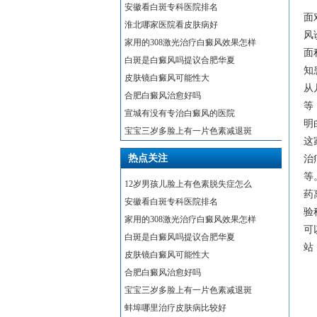
安徽看白斑专科医院排名
面
淮北哪家医院看皮肤病好
风
家用的308激光治疗白癜风效果怎样
面
白斑是白癜风吗提议合肥华夏
知
皮肤镜白癜风可能性大
从
合肥白癜风治愈好吗
等
宣城有没有专治白癜风的医院
明
宝宝三岁多脸上有一片色素减退斑
这
热点关注
治
等
12岁男孩儿脸上有色素脱失症怎么
药
安徽看白斑专科医院排名
验
家用的308激光治疗白癜风效果怎样
可
白斑是白癜风吗提议合肥华夏
站
皮肤镜白癜风可能性大
合肥白癜风治愈好吗
宝宝三岁多脸上有一片色素减退斑
蚌埠哪里治疗皮肤病比较好