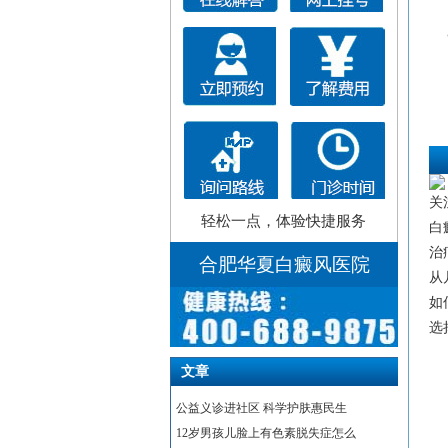
关
轻松一点，体验快捷服务
白
治
合肥华夏白癜风医院
从
如
选
文章
公益义诊进社区 科学护肤惠民生
12岁男孩儿脸上有色素脱失症怎么