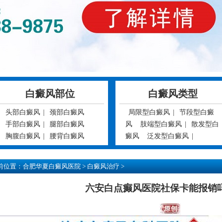
白癜风部位
白癜风类型
头部白癜风
|
颈部白癜风
局限型白癜风
|
节段型白癜
手部白癜风
|
腿部白癜风
风
肢端型白癜风
|
散发型白
胸腹白癜风
|
腰背白癜风
癜风
泛发型白癜风
|
前位置：
合肥华夏白癜风医院
>
白癜风治疗
>
六安白点癫风医院社保卡能报销