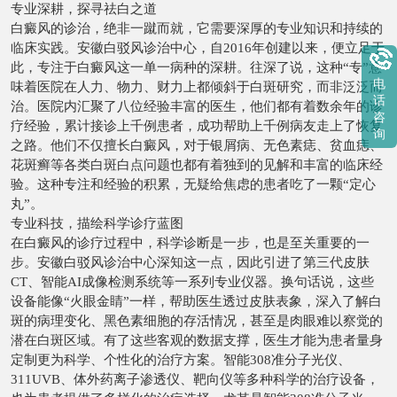
专业深耕，探寻祛白之道
白癜风的诊治，绝非一蹴而就，它需要深厚的专业知识和持续的
临床实践。安徽白驳风诊治中心，自2016年创建以来，便立足于
此，专注于白癜风这一单一病种的深耕。往深了说，这种“专”意
电
味着医院在人力、物力、财力上都倾斜于白斑研究，而非泛泛而
话
治。医院内汇聚了八位经验丰富的医生，他们都有着数余年的诊
咨
疗经验，累计接诊上千例患者，成功帮助上千例病友走上了恢复
询
之路。他们不仅擅长白癜风，对于银屑病、无色素痣、贫血痣、
花斑癣等各类白斑白点问题也都有着独到的见解和丰富的临床经
验。这种专注和经验的积累，无疑给焦虑的患者吃了一颗“定心
丸”。
专业科技，描绘科学诊疗蓝图
在白癜风的诊疗过程中，科学诊断是一步，也是至关重要的一
步。安徽白驳风诊治中心深知这一点，因此引进了第三代皮肤
CT、智能AI成像检测系统等一系列专业仪器。换句话说，这些
设备能像“火眼金睛”一样，帮助医生透过皮肤表象，深入了解白
斑的病理变化、黑色素细胞的存活情况，甚至是肉眼难以察觉的
潜在白斑区域。有了这些客观的数据支撑，医生才能为患者量身
定制更为科学、个性化的治疗方案。智能308准分子光仪、
311UVB、体外药离子渗透仪、靶向仪等多种科学的治疗设备，