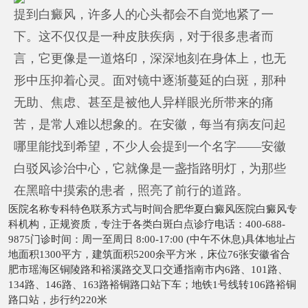
提到白癜风，许多人的心头都会不自觉地紧了一
下。这不仅仅是一种皮肤疾病，对于很多患者而
言，它更像是一道烙印，深深地刻在身体上，也无
形中压抑着心灵。面对镜中逐渐蔓延的白斑，那种
无助、焦虑、甚至是被他人异样眼光所带来的痛
苦，是常人难以想象的。在安徽，每当有病友问起
哪里能找到希望，不少人会提到一个名字——安徽
白驳风诊治中心，它就像是一盏指路明灯，为那些
在黑暗中摸索的患者，照亮了前行的道路。
医院名称专科特色联系方式与时间合肥华夏白癜风医院白癜风专
科机构，正规资质，专注于各类白斑白点诊疗电话：400-688-
9875门诊时间：周一至周日 8:00-17:00 (中午不休息)具体地址占
地面积1300平方，建筑面积5200余平方米，床位76张安徽省合
肥市瑶海区铜陵路和裕溪路交叉口交通指南市内6路、101路、
134路、146路、163路裕铜路口站下车；地铁1号线转106路裕铜
路口站，步行约220米