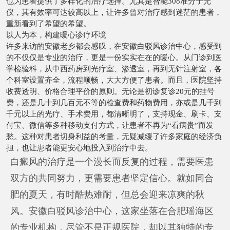
也为患者提供了多样化的治疗选择。尤其是智能308准分子光
仪，其有效率可达较高以上，让许多曾对治疗感到迷茫的患者，
重新看到了希望的希望。
以人为本，构建暖心诊疗环境
许多来访的安徽老乡都会感叹，在安徽白驳风诊治中心，感受到
的不仅仅是专业的治疗，更是一份实实在在的暖心。从门诊到医
学检验科，从中西药房到光疗室、渗透室，再到无针注射室，各
个科室设置齐全，流程顺畅，大大方便了患者。而且，医院坚持
收费透明、价格合理平价的原则。无论是初诊复诊20元的挂号
费，还是几十到几百元不等的检查费和药物费用，亦或是几千到
千元以上的光疗、手术费用，都清晰明了，支持现金、刷卡、支
付宝、微信等多种移动支付方式，让患者不再为“看病贵”而发
愁。这种对患者切身利益的考量，无疑减缓了许多家庭的经济负
担，也让患者能更安心地投入到治疗中去。
白癜风的治疗是一个漫长而反复的过程，需要医患
双方的共同努力，更需要患者坚定信心。就如同合
肥的夏天，有时酷热难耐，但总会迎来凉爽的秋
风。安徽白驳风诊治中心，这家坐落在合肥瑶海区
的专业机构，尽管不是正规医院，却以其独特的专