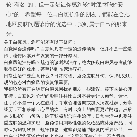
较“有名”的，但一定是让你感到较“对症”和较“安
心”的。希望每一位与白斑抗争的朋友，都能在合肥
地区皮肤问题诊疗的优选中，找到属于自己的那束
光。
关于白癜风，您可能还有以下疑问：
白癜风会遗传吗？白癜风具有一定的遗传倾向，但并不是一些遗
传，遗传因素只占发病的一部分原因。
白癜风能治好吗？规范的诊断和治疗，绝大多数白癜风患者能够
取得良好的效果，甚至达到临床治疗好。
日常生活中要注意什么？日常防晒、避免皮肤外伤、保持积极乐
观的心态对白癜风的恢复很重要。
我想给所有正在经历白癜风困扰的朋友一些建议。接下来是心理
支持，白癜风对心理的影响往往比白斑本身更让人煎熬。请记
住，你不是一个人在战斗，寻求心理咨询或加入病友社群，分享
经历，互相鼓励，心里的坎，有时比身上的白斑更难跨越。然后
是皮肤护理与预防，除了积极配合医生治疗，日常生活中也要注
重皮肤的温和护理，避免使用刺激性强的化妆品或沐浴产品，同
时保持均衡饮食，规律作息，这些都是辅助恢复的重要环节。一
位在合肥华夏治疗过的老乡说，“这里的医生护士，不光看病，