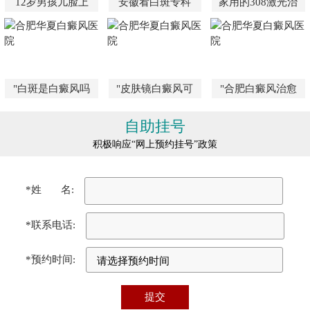
12岁男孩儿脸上
安徽看白斑专科
家用的308激光治
"白斑是白癜风吗
"皮肤镜白癜风可
"合肥白癜风治愈
自助挂号
积极响应“网上预约挂号”政策
*姓 名:
*联系电话:
*预约时间: