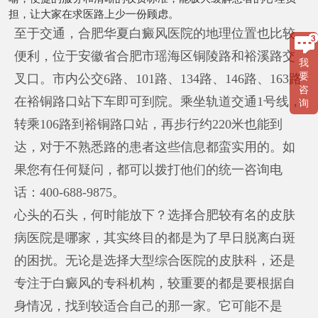
担，让大家在求医路上少一份顾虑。
至于交通，合肥华夏白癜风医院的地理位置也比较
便利，位于安徽省合肥市瑶海区铜陵路和裕溪路交
我
要
叉口。市内公交6路、101路、134路、146路、163路
咨
在裕铜路口站下车即可到院。乘坐轨道交通1号线，
询
转乘106路到裕铜路口站，再步行约220米也能到
达，对于不熟悉路的患者这些信息都蛮实用的。如
果您有任何疑问，都可以拨打他们的统一咨询电
话：400-688-9875。
心头的石头，何时能放下？选择合肥较有名的皮肤
病医院是哪家，其实终目的都是为了早日脱离白斑
的困扰。无论是选择大型综合医院的皮肤科，还是
专注于白癜风的专科机构，较重要的都是要根据自
身情况，找到较适合自己的那一家。它可能不是