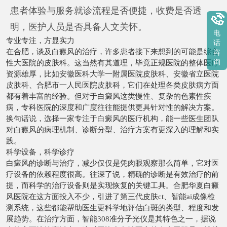
患者体验与服务就诊流程是否便捷，收费是否透
明，医护人员是否具备人文关怀。
电
专业专注，方显实力
话
在合肥，谈及白癜风的治疗，许多患者接下来想到的可能是综合
咨
询
性大医院的皮肤科。这当然有其道理，毕竟正规医院的整体医疗
资源雄厚，比如安徽医科大学一附属医院皮肤科、安徽省立医院
皮肤科、合肥市一人民医院皮肤科，它们在处理各类皮肤病方面
都有着丰富的经验。但对于白癜风这类慢性、复杂的色素性疾
病，专科医院的深度和广度往往能提供更具针对性的解决方案。
换句话说，选择一家专注于白癜风的医疗机构，能一些医生团队
对白癜风的病理机制、诊断分型、治疗方案有更深入的理解和实
践。
科学设备，科学诊疗
白癜风的诊断与治疗，减少仅仅是凭肉眼观察那么简单，它对医
疗设备的依赖程度很高。往深了说，精确的诊断是有效治疗的前
提，而科学的治疗设备则是实现恢复的关键工具。合肥华夏白癜
风医院在这方面投入不少，引进了第三代皮肤ct、智能ai成像检
测系统，这些都能帮助医生更科学地评估白斑的类型、程度和发
展趋势。在治疗方面，智能308准分子光仪是其特色之一，据说