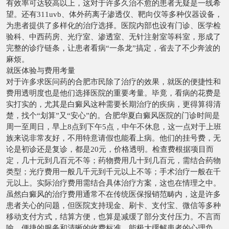
有效率可达较高以上，这对于许多久治不愈的患者无疑是一线希
望。还有311uvb、体外药离子渗透仪、靶向仪等多种仪器设备，
为患者提供了多样化的治疗选择。医院内部也设有门诊、医学检
验科、中西药房、光疗室、渗透室、无针注射室等科室，形成了
完整的诊疗链条，让患者看病“一条龙”搞定，省去了不少奔波的
麻烦。
就医体验与费用考量
对于许多求医问药的合肥市民除了治疗的效果，就医的便捷性和
费用透明度也是他们选择医院的重要考量。毕竟，看病的花费是
实打实的，尤其是白癜风这种需要长期治疗的疾病，更得算得清
楚，找个“划算”又“安心”的。合肥华夏白癜风医院的门诊时间是
周一至周日，早上8点到下午5点，中午不休息，这一点对于上班
族来说非常友好，不用特意请假也能看上病。他们的挂号费，无
论是初诊还是复诊，都是20元，价格透明。检查费根据项目而
定，几十元到几百元不等；药物费用几十到几百元，需结合药物
类型；光疗费用一般几千元到千元以上不等；手术治疗一般在千
元以上。实际治疗费用需结合具体治疗方案，这也在情理之中。
虽然白癜风的治疗费用通常不在传统医保报销范畴内，这是许多
患者关心的问题，但医院支持现金、刷卡、支付宝、微信等多种
移动支付方式，结算方便，也算是减缓了部分支付压力。不言而
喻，便捷的服务和清晰的收费标准，能极大缓解患者的心理负