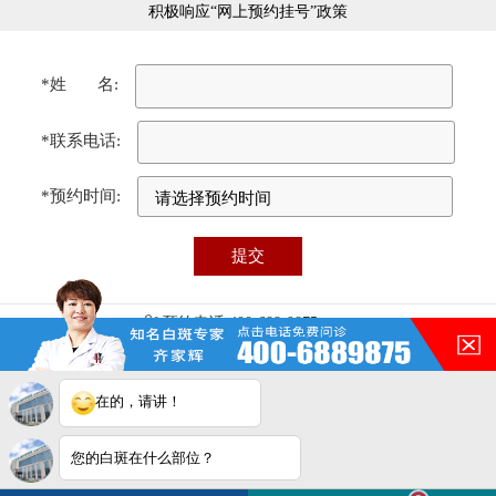
积极响应“网上预约挂号”政策
*姓 名:
*联系电话:
*预约时间:
预约电话:400-688-9875
医院地址:合肥市瑶海区铜陵路87号（铜陵路与裕溪路交叉口）
门诊时间:08:00 - 17:00
免责声明：本站图/文均来自于网络收集，仅供病友参考，不作为医疗诊
在的，请讲！
断依据，服用药物或进行治疗时请遵医嘱。如有转载或引用文章涉及版权
问题，请与我们联系删除！
合肥华夏白癜风医院电脑端
您的白斑在什么部位？
白斑在线问医生