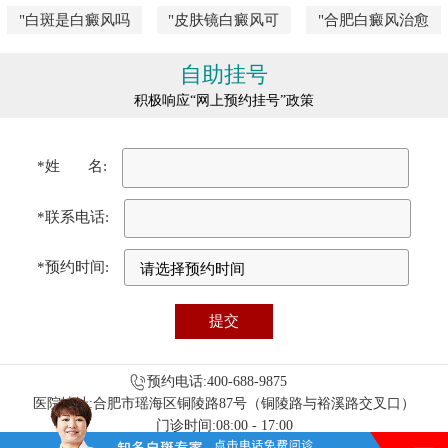
"白斑是白癜风吗
"皮肤镜白癜风可
"合肥白癜风治愈
自助挂号
积极响应“网上预约挂号”政策
*姓 名:
*联系电话:
*预约时间:
预约电话:400-688-9875
医院地址:合肥市瑶海区铜陵路87号（铜陵路与裕溪路交叉口）
门诊时间:08:00 - 17:00
免责声明：本站图/文均来自于网络收集，仅供病友参考，不作为医疗诊