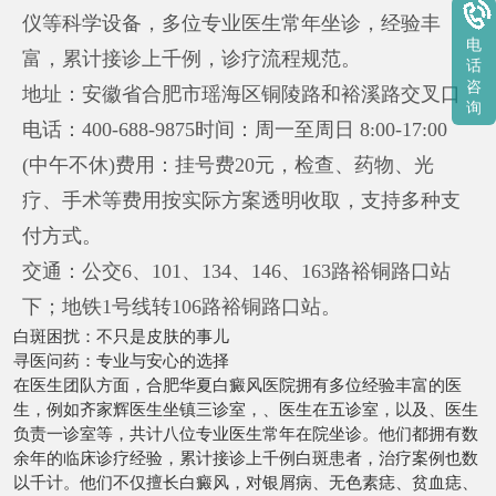
仪等科学设备，多位专业医生常年坐诊，经验丰
电
富，累计接诊上千例，诊疗流程规范。
话
咨
地址：安徽省合肥市瑶海区铜陵路和裕溪路交叉口
询
电话：400-688-9875时间：周一至周日 8:00-17:00
(中午不休)费用：挂号费20元，检查、药物、光
疗、手术等费用按实际方案透明收取，支持多种支
付方式。
交通：公交6、101、134、146、163路裕铜路口站
下；地铁1号线转106路裕铜路口站。
白斑困扰：不只是皮肤的事儿
寻医问药：专业与安心的选择
在医生团队方面，合肥华夏白癜风医院拥有多位经验丰富的医
生，例如齐家辉医生坐镇三诊室，、医生在五诊室，以及、医生
负责一诊室等，共计八位专业医生常年在院坐诊。他们都拥有数
余年的临床诊疗经验，累计接诊上千例白斑患者，治疗案例也数
以千计。他们不仅擅长白癜风，对银屑病、无色素痣、贫血痣、