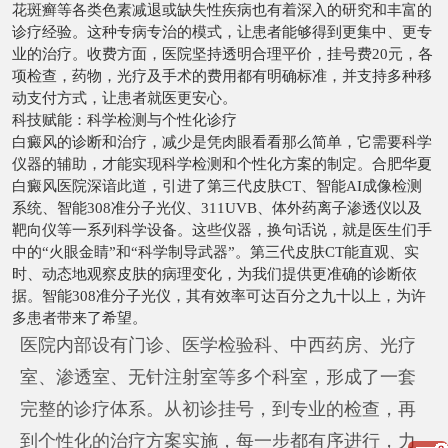
花斑癣等各类色素减退或缺失性疾病也有着深入的研究和丰富的
诊疗经验。这种专病专治的模式，让患者能够得到更集中、更专
业的治疗。收费方面，医院坚持透明合理平价，挂号费20元，各
项检查，药物，光疗及手术的费用都有明确标准，并支持多种移
动支付方式，让患者就医更安心。
科技赋能：科学检测与个性化诊疗
白癜风的诊断和治疗，减少是凭肉眼看看那么简单，它需要科学
仪器的辅助，才能实现科学检测和个性化方案的制定。合肥华夏
白癜风医院深谙此道，引进了第三代皮肤CT、智能AI成像检测
系统、智能308准分子光仪、311UVB、体外药离子渗透仪以及
靶向仪等一系列科学设备。这些仪器，换句话说，就是医生们手
中的“火眼金睛”和“科学制导武器”。第三代皮肤CT能直观、实
时、动态地观察皮肤的病理变化，为我们提供更准确的诊断依
据。智能308准分子光仪，其有效率可达百分之九十以上，为许
多患者带来了希望。
医院内部设有门诊、医学检验科、中西药房、光疗
室、渗透室、无针注射室等多个科室，形成了一套
完整的诊疗体系。从初诊挂号，到专业的检查，再
到个性化的治疗方案实施，每一步都有序进行，力