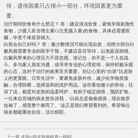
传，遗传因素只占很小一部分，环境因素更为重
要。
治疗期间饮食有什么禁忌？ 答：建议清淡饮食，避免辛辣刺激性
食物，少摄入富含维生素C(注意摄入量)的食物，具体还需遵医
嘱，毕竟个体差异很大。
白斑会自己好吗？ 答：极少数情况可能出现自愈，但绝大部分白
癜风都需要专业的医学干预，不建议盲目等待，以免延误病情。
白癜风带来的心理压力不容忽视。请记住，你不是一个人在战
斗。多与家人朋友沟通，或寻求专业的心理咨询，保持积极乐观
的心态，这对于治疗的效果至关重要。别让心里的“白斑”比皮肤
上的更显眼。日常生活中，要避免皮肤外伤，减少化学物质接
触，合理防晒，选择温和的洗护用品。这些看似微小的举动，往
深了说，都是对皮肤的温柔呵护，有助于稳定病情，预防扩散。
一位来自宣城的病友曾告诉我，‘以前总是偷偷摸摸，现在敢穿
短袖了，感觉整个都亮了。’这正是我们希望看到的。希望每位
病友都能重拾自信，活出精彩。
上一篇:皮肤ct和皮肤镜检查一样吗