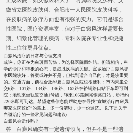
正规医院，如安徽医科大学一附属医院皮肤科、安
徽省立医院皮肤科、合肥市一人民医院皮肤科等，
在皮肤病的诊疗方面也有很强的实力。它们是综合
性医院，医疗资源丰富，但对于白癜风这样需要长
期、细致化管理的疾病，专科医院在专业性和便捷
性上往往更具优点。
白癜风治疗的日常与心理支持
或许，你正在为白斑而苦恼，为选择医院而纠结。但请相信，科
学的诊疗和积极的心态，是战胜疾病的关键。宣城治疗白癜风哪
家医院较好，答案或许并不是，但找到适合自己的，才是较重要
的。交通方面，前往合肥华夏白癜风医院也很便利：市内乘坐公
交6路、101路、134路、146路、163路在裕铜路口站下车即可到
院；地铁乘坐轨道交通1号线，转乘106路到裕铜路口站，步行约
220米即可到达。希望这些信息能帮助您在寻找“宣城治疗白癜风
哪家医院较好”的路上，多一份清晰，少一份迷茫。 以下是关于
白斑治疗的一些常见问题和建议:
白癜风会遗传吗？
答：白癜风确实有一定遗传倾向，但并不是一些遗