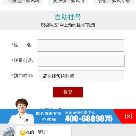
"白斑是白癜风吗
"皮肤镜白癜风可
"合肥白癜风治愈
自助挂号
积极响应“网上预约挂号”政策
*姓 名:
*联系电话:
*预约时间:
预约电话:400-688-9875
医院地址:合肥市瑶海区铜陵路87号（铜陵路与裕溪路交叉口）
门诊时间:08:00 - 17:00
免责声明：本站图/文均来自于网络收集，仅供病友参考，不作为医疗诊
在的，请讲！
断依据，服用药物或进行治疗时请遵医嘱。如有转载或引用文章涉及版权