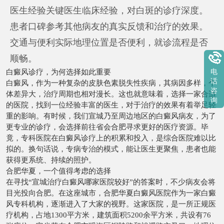
医生经验关键医生临床经验，对白斑的诊疗深度。
患者口碑参考其他病友的真实反馈和治疗的效果。
交通与便利实际地理位置是否便利，就诊流程是否
顺畅。
白癜风诊疗，为何选择如此重要
电
话
白癜风，作为一种复杂的皮肤色素脱失性疾病，其病因多样，个
咨
体差异大，治疗周期也相对漫长。这也就意味着，选择一家合适
询
的医院，找到一位经验丰富的医生，对于治疗的效果有着举足轻
重的影响。有时候，我们宣城乃至周边地区的白癜风病友，为了
更专业的诊疗，会选择前往省会合肥寻求更好的医疗资源。毕
竟，专科医院在白癜风诊疗上的积累和投入，是综合医院难以比
拟的。换句话说，专病专治的模式，能让医生更聚焦，患者也能
获得更系统、持续的照护。
合肥华夏，一个值得考虑的选择
在寻找“宣城治疗白癜风哪家医院较好”的答案时，不少病友会将
目光投向合肥。在这座城市，合肥华夏白癜风医院作为一家白癜
风专科机构，逐渐进入了大家的视野。这家医院，是一所正规医
疗机构，占地1300平方米，建筑面积5200余平方米，共设有76