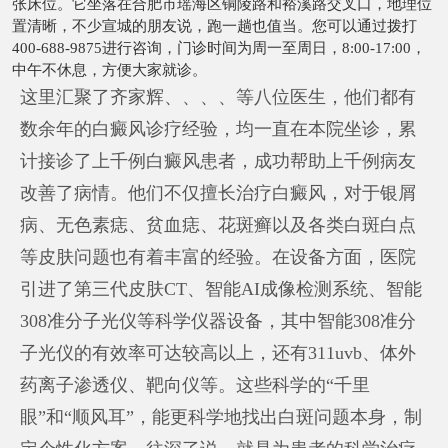
张床位。它坐落在合肥市瑶海区铜陵路和裕溪路交叉口，地理位
置清晰，不少宣城的朋友说，跑一趟也值当。您可以通过拨打
400-688-9875进行咨询，门诊时间为周一至周日，8:00-17:00，
中午不休息，方便大家就诊。
这里汇聚了齐家辉、、、、等八位医生，他们都有
数余年的白癜风诊疗经验，均一直在本院坐诊，累
计接诊了上千例白癜风患者，成功帮助上千例病友
改善了病情。他们不仅擅长治疗白癜风，对于银屑
病、无色素痣、贫血痣、花斑癣以及各类白斑白点
等皮肤问题也有着丰富的经验。在设备方面，医院
引进了第三代皮肤CT、智能AI成像检测系统、智能
308准分子光仪等科学仪器设备，其中智能308准分
子光仪的有效率可达较高以上，还有311uvb、体外
药离子渗透仪、靶向仪等。这些科学的“千里
眼”和“顺风耳”，能更科学地找出白斑问题本身，制