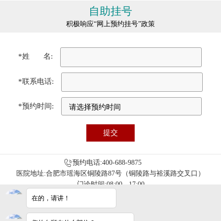
自助挂号
积极响应“网上预约挂号”政策
*姓 名:
*联系电话:
*预约时间:
预约电话:400-688-9875
医院地址:合肥市瑶海区铜陵路87号（铜陵路与裕溪路交叉口）
门诊时间:08:00 - 17:00
免责声明：本站图/文均来自于网络收集，仅供病友参考，不作为医疗诊
在的，请讲！
断依据，服用药物或进行治疗时请遵医嘱。如有转载或引用文章涉及版权
问题，请与我们联系删除！
合肥华夏白癜风医院电脑端