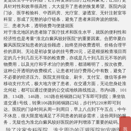
具针对性和效率很高性，大大提升了患者的恢复希望。医院内设
门诊、医学检验科、中西药房、光疗室、渗透室、无针注射室等
科室，形成了完整的诊疗链条，避免了患者来回奔波的烦恼。
三、患者为本，透明收费与便捷就医
对于淮北地区的患者除了医疗技术和医生水平，就医的便利性和
经济性也是考量“淮北白癜风较好医院”的重要因素。合肥华夏白
癜风医院深知患者的这份顾虑，始终坚持收费透明、价格合理平
价的原则。无论是初诊复诊的挂号费20元，还是根据检查项目而
定的几十到几百元不等的检查费，亦或是几十到几百元不等的药
物费用，以及光疗和手术治疗的费用，都清晰明了，按次收费。
这种公开透明的收费模式，让患者对治疗费用心中有数，避免了
不必要的经济压力。医院支持现金、刷卡、支付宝、微信等多种
移动支付方式，极大地方便了患者。在交通方面，无论您身处淮
北何处，都可以通过便捷的公交或地铁路线抵达。市内6路、101
路、134路、146路、163路在裕铜路口站下车即可到院；乘坐轨
道交通1号线，转乘106路到裕铜路口站，步行约220米即可到
达。医院的门诊时间从周一到周日，早上八点到下午五点，中午
不休息，很大限度地满足了不同患者的就诊需求，这份周到的服
务，无疑也为淮北白癜风较好医院的评判增添了重要的砝码。
我
除了这家专科医院，淮北周边的正规医院如安徽医