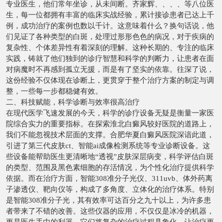
专业医生，他们常年坐诊，从未间断。齐家辉、、、、等八位医
生，每一位都拥有丰富的临床实战经验，累计接诊患者已达上千
例，成功治疗的案例也数以千计。这意味着什么？换句话说，他
们见证了各种类型的白斑，处理过形形色色的病况，对于疾病的
复杂性、个体差异性有着深刻的理解。这种长期的、专注的临床
实践，铸就了他们独到的诊疗智慧和科学的判断力，让患者在面
对病魔时不再感到孤立无援，而是有了坚实的依靠。往深了说，
这份经验不仅体现在诊断上，更贯穿于整个治疗方案的制定与调
整，一些每一步都稳健有效。
二、科技赋能，科学诊断与效率很高治疗
在现代医学飞速发展的今天，科学的诊疗设备无疑是衡量一家医
院综合实力的重要指标。在探索淮北白癜风较好医院的道路上，
我们不能忽视技术层面的支撑。合肥华夏白癜风医院深谙此道，
引进了第三代皮肤ct、智能ai成像检测系统等专业诊断设备。这
些设备能帮助医生更清晰地“透视”皮肤深层病变，科学评估白斑
的类型、范围及黑色素细胞的存活情况，为个性化治疗提供科学
依据。而在治疗方面，智能308准分子光仪、311uvb、体外药离
子渗透仪、靶向仪等，构成了多角度、立体化的治疗体系。特别
是智能308准分子光，其有效率可达百分之九十以上，为许多患
者带来了不错的改善。这些仪器的应用，不仅仅是冰冷的机器，
更是医生手中的利器，它们将复杂的治疗过程具象化，让治疗更