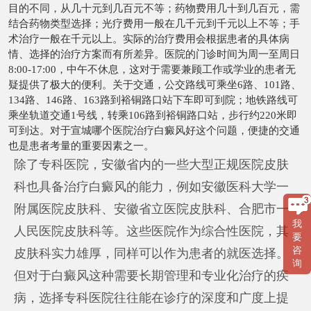
目的不同，从几十元到几百元不等；药物费用几十到几百元，需
结合药物类型选择；光疗费用一般在几千元到千元以上不等；手
术治疗一般在千元以上。实际的治疗费用会根据患者的具体病
情、选择的治疗方案而有所差异。医院的门诊时间为周一至周日
8:00-17:00，中午不休息，这对于需要兼顾工作或学业的患者无
疑提供了极大的便利。关于交通，公交路线可乘坐6路、101路、
134路、146路、163路到裕铜路口站下车即可到院；地铁路线可
乘坐轨道交通1号线，转乘106路到裕铜路口站，步行约220米即
可到达。对于宣城哪个医院治疗白癜风好这个问题，便捷的交通
也是患者考量的重要因素之一。
除了专科医院，安徽省内的一些大型正规医院皮肤
科也具备治疗白癜风的能力，例如安徽医科大学一
附属医院皮肤科、安徽省立医院皮肤科、合肥市一
我
人民医院皮肤科等。这些医院作为综合性医院，其
要
咨
皮肤科实力雄厚，同样可以作为患者的就医选择。
询
但对于白癜风这种需要长期管理和专业化治疗的疾
病，选择专科医院往往能在诊疗的深度和广度上提