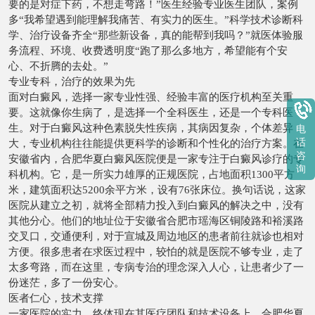
要的是对症下药，不想走弯路！”医生经验专业医生团队，案例
多“我希望遇到能理解我痛苦、有实力的医生。”科学技术诊断科
学、治疗设备齐全“那些新设备，真的能帮到我吗？”就医体验服
务流程、环境、收费透明度“跑了那么多地方，希望能有个安
心、不折腾的去处。”
专业专科，治疗的效果为先
面对白癜风，选择一家专业性强、经验丰富的医疗机构至关重
要。这就像你生病了，是选择一个全科医生，还是一个专科医
生。对于白癜风这种色素脱失性疾病，其病因复杂，个体差异
电
话
大，专业机构往往能提供更科学的诊断和个性化的治疗方案。在
咨
安徽省内，合肥华夏白癜风医院便是一家专注于白癜风诊疗的专
询
科机构。它，是一所实力雄厚的正规医院，占地面积1300平方
米，建筑面积达5200余平方米，设有76张床位。换句话说，这家
医院从建立之初，就将全部精力投入到白癜风的解决之中，没有
其他分心。他们的地址位于安徽省合肥市瑶海区铜陵路和裕溪路
交叉口，交通便利，对于宣城及周边地区的患者前往就诊也相对
方便。很多患者在求医过程中，较怕的就是医院不够专业，走了
太多弯路，而在这里，专病专治的理念深入人心，让患者少了一
份迷茫，多了一份安心。
医者仁心，技术支撑
一家医院的实力，终体现在其医疗团队和技术设备上。合肥华夏