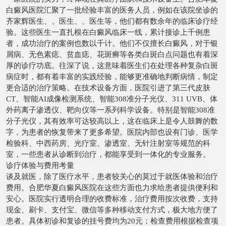
白癜风医院汇聚了一批经验丰富的医务人员，例如在该院坐诊的
齐家辉医生、、医生、、医生等，他们都有数余年的临床诊疗经
验。这些医生一直扎根在白癜风临床一线，累计接诊上千例患
者，成功治疗的案例也数以千计。他们不仅擅长白癜风，对于银
屑病、无色素痣、贫血痣、花斑癣等各类白斑白点问题也有着深
厚的诊疗功底。往深了说，这意味着医生们在处理各种复杂白斑
病症时，都有着丰富的实践经验，能够更准确地判断病情，制定
更合适的治疗策略。在技术设备方面，医院引进了第三代皮肤
CT、智能AI成像检测系统、智能308准分子光仪、311 UVB、体
外药离子渗透仪、靶向仪等一系列科学设备。特别是智能308准
分子光仪，其有效率可达较高以上，这在临床上是令人鼓舞的数
字，为患者的恢复带来了更多希望。医院内部也设有门诊、医学
检验科、中西药房、光疗室、渗透室、无针注射室等规范的科
室，一些患者从诊断到治疗，都能享受到一体化的专业服务。
诊疗体验与费用考量
谈及就医，除了医疗水平，患者较关心的莫过于就医体验和治疗
费用。合肥华夏白癜风医院在这些方面也力求给患者提供便利和
安心。医院实行透明合理的收费标准，治疗费用按次收费，支持
现金、刷卡、支付宝、微信等多种移动支付方式，极大地方便了
患者。具体初诊和复诊的挂号费均为20元；检查费用根据检查项