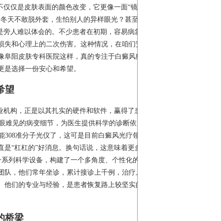
不仅仅是皮肤表面的颜色改变，它更像一面“镜
，冬天不敢脱外套，生怕别人的异样眼光？甚至在
是旁人难以体会的。不少患者在初期，容易病急
损失和心理上的二次伤害。这种情况，在咱们安
像阜阳皮肤专科医院这样，真的专注于白癜风病
更是选择一份安心和希望。
希望
业机构，正是以其扎实的硬件和软件，赢得了患
肉眼难见的病变细节，为医生提供科学的诊断依
能308准分子光仪了，这可是目前白癜风光疗领域
是“杠杠的”好消息。换句话说，这意味着更多
等一系列科学设备，构建了一个多角度、个性化的治
团队，他们常年坐诊，累计接诊上千例，治疗上
。他们的专业与经验，是患者恢复路上较坚实的
的桥梁