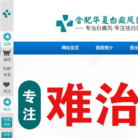
<1--
-->
品牌
网站首页
医院简介
医
诚信
专享
关注
电话
在线
求医
自助