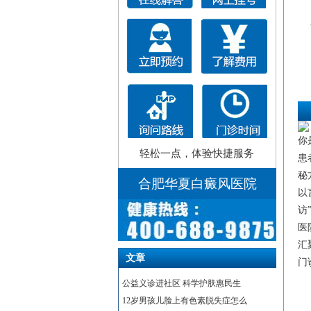
你
轻松一点，体验快捷服务
患
秘
合肥华夏白癜风医院
以
访
医
汇
文章
门
公益义诊进社区 科学护肤惠民生
12岁男孩儿脸上有色素脱失症怎么