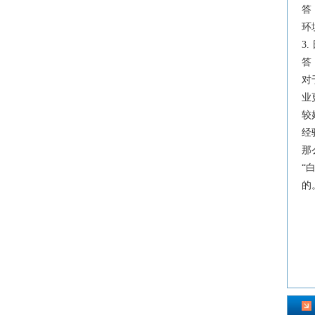
答
环
3
答
对
业
较
经
那
“
的