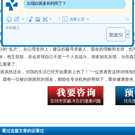
出现白斑多长时间了？
：白癜风具有一定的遗传倾向，但遗传因素在发病中只占一部分比例，并
境、免疫等多种因素共同作用才可能诱发。
. 日常生活中，白癜风患者有哪些注意事项？
：避免皮肤外伤，减少暴晒，保持积极乐观的心态，规律作息，均衡饮食
于白癜风患者除了医学上的治疗，生活中的点滴支持同样重要。在就业方
更看重能力而非外表。勇敢展示自己的才华，同时也可以选择一些对外观
好的“名片”。在心理支持上，建议积极寻求家人、朋友的理解和支持，也
验，相互鼓励，你会发现自己不是一个人在战斗。很多病友反馈，当你真
么重要了。
白斑虽然还在，但我的生活已经开始重新上色了！”一位患者曾这样动情地
。愿每一位被白斑困扰的朋友，都能在专业机构的帮助下，重拾健康肤色
看过这篇文章的还看过