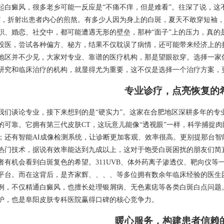
起白癜风，很多老乡可能一反应是“不痛不痒，但是难看”。往深了说，这
”，折射出患者内心的煎熬。有多少人因为身上的白斑，夏天不敢穿短袖
职、婚恋、社交中，都可能遭遇无形的壁垒，那种“面子”上的压力，真的
投医，尝试各种偏方、秘方，结果不仅耽误了病情，还可能带来经济上的
地区并不少见，大家对专业、靠谱的医疗机构，那是望眼欲穿。选择一家
研究和临床治疗的机构，就显得尤为重要，这不仅是选择一个治疗方案，
专业诊疗，点亮恢复的
我们谈论专业，接下来想到的是“硬实力”。这家在合肥地区深耕多年的专
的可靠。它拥有第三代皮肤CT，这玩意儿能像“透视眼”一样，科学捕捉
；还有智能AI成像检测系统，让诊断更加客观、效率很高。更别提那台智
热门技术，据说有效率能达到九成以上，这对于饱受白斑困扰的朋友们简直
者有机会看到白斑复色的希望。311UVB、体外药离子渗透仪、靶向仪
平台。而在这背后，是齐家辉、、、、等多位拥有数余年临床经验的医生
例，不仅精通白癜风，也擅长处理银屑病、无色素痣等各类白斑白点问题
护，也是阜阳皮肤专科医院赢得口碑的核心竞争力。
暖心服务，构建患者信赖