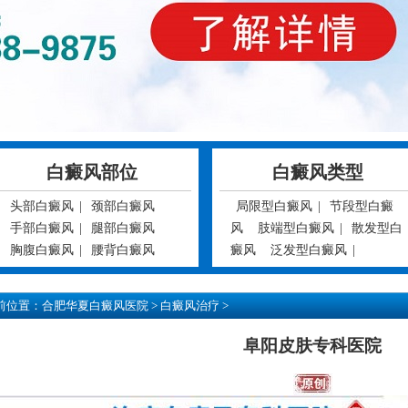
白癜风部位
白癜风类型
头部白癜风
|
颈部白癜风
局限型白癜风
|
节段型白癜
手部白癜风
|
腿部白癜风
风
肢端型白癜风
|
散发型白
胸腹白癜风
|
腰背白癜风
癜风
泛发型白癜风
|
前位置：
合肥华夏白癜风医院
>
白癜风治疗
>
阜阳皮肤专科医院