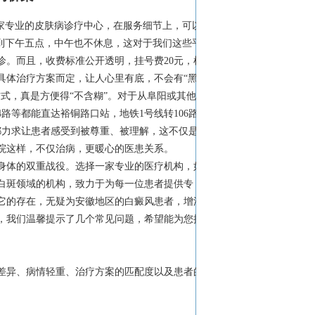
家专业的皮肤病诊疗中心，在服务细节上，可以
到下午五点，中午也不休息，这对于我们这些平
。而且，收费标准公开透明，挂号费20元，检
具体治疗方案而定，让人心里有底，不会有“黑
式，真是方便得“不含糊”。对于从阜阳或其他周
4路等都能直达裕铜路口站，地铁1号线转106路也
都力求让患者感受到被尊重、被理解，这不仅是对
院这样，不仅治病，更暖心的医患关系。
身体的双重战役。选择一家专业的医疗机构，如
白斑领域的机构，致力于为每一位患者提供专
它的存在，无疑为安徽地区的白癜风患者，增添
，我们温馨提示了几个常见问题，希望能为您提
差异、病情轻重、治疗方案的匹配度以及患者的