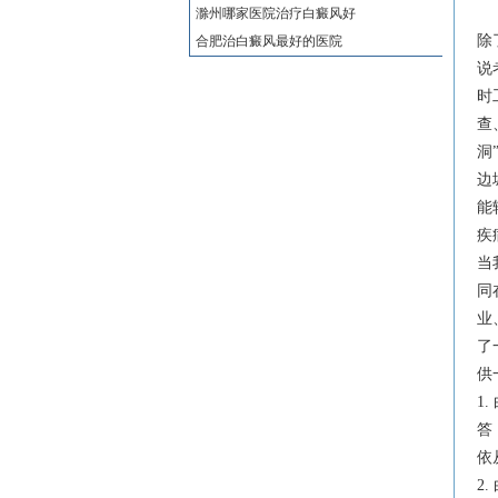
滁州哪家医院治疗白癜风好
除
合肥治白癜风最好的医院
说
时
查
洞
边
能
疾
当
同
业
了
供
1
答
依
2