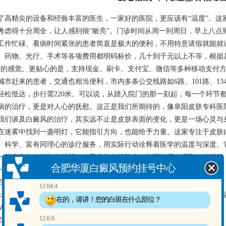
了高精尖的设备和经验丰富的医生，一家好的医院，更应该有“温度”。这
考虑得十分周全，让人感到很“敞亮”。门诊时间从周一到周日，早上八点
工作忙碌、看病时间紧张的患者简直是极大的便利，不用特意请假就能就诊
、药物、光疗、手术等各项费用都明码标价，几十到千元以上不等，根据
”的感觉。更贴心的是，支持现金、刷卡、支付宝、微信等多种移动支付方
城市赶来的患者，交通也相当便利，市内多条公交线路如6路、101路、13
轻松抵达，步行需220米。可以说，从踏入院门的那一刻起，每一个环节
病的治疗，更是对人心的抚慰。这正是我们所期待的，像阜阳皮肤专科医
我们谈及白癜风的治疗，其实远不止是皮肤表面的变化，更是一场心灵与
在迷雾中找到一盏明灯，它能指引方向，也能给予力量。这家专注于皮肤
、科学、富有同理心的诊疗服务，用实际行动诠释着医学的温度与深度。
一份实实在在的恢复希望。在寻求恢复的路上，您可能还会遇到一些疑问
合肥华厦白癜风预约挂号中心
一些参考。
. 白癜风治疗周期通常需要多久？
12:04:4
：白癜风的治疗是一个相对长期的过程，具体时长因人而异，取决于个体
在的，请讲！您的白斑在什么部位？
从性。通常需要数月甚至更长时间的坚持治疗和定期复查。
12:6:6
. 白癜风会遗传吗？