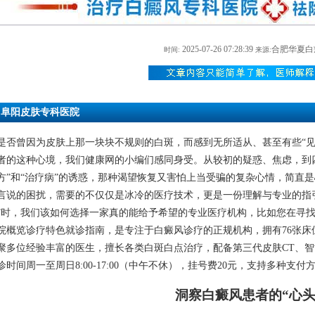
2025-07-26 07:28:39
合肥华夏白
时间:
来源:
阜阳皮肤专科医院
是否曾因为皮肤上那一块块不规则的白斑，而感到无所适从、甚至有些“见
者的这种心境，我们健康网的小编们感同身受。从较初的疑惑、焦虑，到
方”和“治疗病”的诱惑，那种渴望恢复又害怕上当受骗的复杂心情，简直
言说的困扰，需要的不仅仅是冰冷的医疗技术，更是一份理解与专业的指
”时，我们该如何选择一家真的能给予希望的专业医疗机构，比如您在寻
院概览诊疗特色就诊指南，是专注于白癜风诊疗的正规机构，拥有76张床
聚多位经验丰富的医生，擅长各类白斑白点治疗，配备第三代皮肤CT、智
诊时间周一至周日8:00-17:00（中午不休），挂号费20元，支持多种支
洞察白癜风患者的“心头